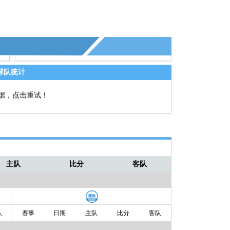
球队统计
据，点击重试！
主队
比分
客队
队
赛事
日期
主队
比分
客队