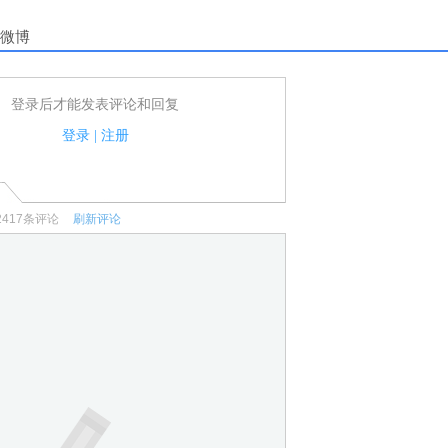
微博
登录后才能发表评论和回复
户可以发表评论了！
家法律法规.
登录
|
注册
何宣传、广告、侮辱攻击他人、刷屏等信息.
2417
条评论
刷新评论