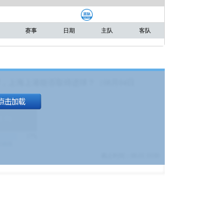
赛事
日期
主队
客队
，上海上港能否取得进球？（08月04日
1.9
)
17%
9380
$
截止时间：
08-01 19:00