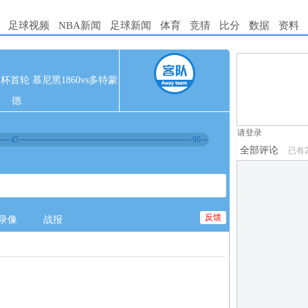
足球视频
NBA新闻
足球新闻
体育
竞猜
比分
数据
资料
1.电脑端新用
 德国杯首轮 慕尼黑1860vs多特蒙
2.发言请遵守国
德
3.禁止发布任
请登录
45
90
全部评论
已有
反馈
录像
战报