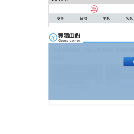
赛事
日期
主队
客队
【足球友谊赛 上海上港进球】本场比赛
19:00）
能
(
1.9
)
不能
(
83%
499
次
340129
$
100
次
4