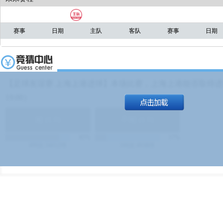
赛事
日期
主队
客队
赛事
日期
【足球友谊赛 上海上港进球】本场比赛，上海上港能否取得进球
19:00）
能
(
1.9
)
不能
(
1.9
)
83%
17%
499
次
340129
$
100
次
49380
$