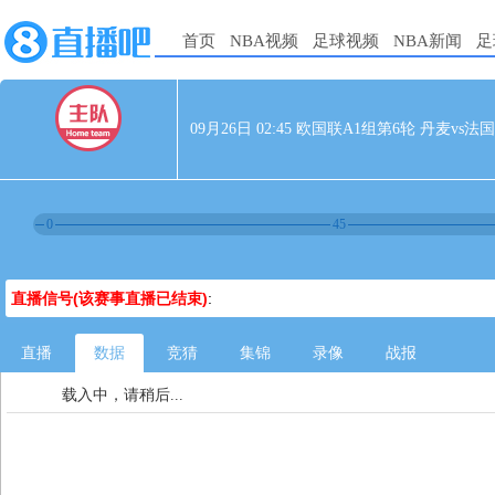
首页
NBA视频
足球视频
NBA新闻
足
09月26日 02:45 欧国联A1组第6轮 丹麦vs法国
0
45
直播信号(该赛事直播已结束)
:
直播
数据
竞猜
集锦
录像
战报
载入中，请稍后...