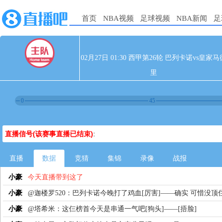
首页
NBA视频
足球视频
NBA新闻
足
02月27日 01:30 西甲第26轮 巴列卡诺vs皇家马
里
0
45
直播信号(该赛事直播已结束)
:
直播
数据
竞猜
集锦
录像
战报
小豪
今天直播带到这了
小豪
@迦楼罗520：巴列卡诺今晚打了鸡血[厉害]——确实 可惜没顶
小豪
@塔希米：这仨榜首今天是串通一气吧[狗头]——[捂脸]