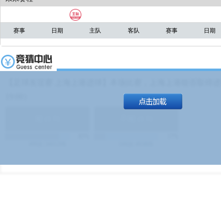
赛事
日期
主队
客队
赛事
日期
【足球友谊赛 上海上港进球】本场比赛，上海上港能否取得进球
19:00）
能
(
1.9
)
不能
(
1.9
)
83%
17%
499
次
340129
$
100
次
49380
$