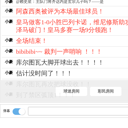
小豪
@赖史星：主队门将齐达内是玄宗儿子吗？——是
阿森西奥被评为本场最佳球员！
小豪
皇马做客1-0小胜巴列卡诺，维尼修斯助
小豪
泽马破门！皇马多赛一场9分领跑！
全场结束！
小豪
bibibibi~~ 裁判一声哨响 ！！！
小豪
库尔图瓦大脚开球出去！！！！
小豪
估计没时间了！！！
小豪
库尔图瓦再次把球没收！！
小豪
球迷房间
彩民房间
到了禁区弧顶1！！！
小豪
双方争顶！！！
小豪
弹幕
随后继续大脚开球出去！！
小豪
齐达内把球没收了！！
小豪