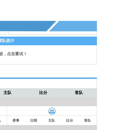
92'42''
0-1
球队统计
据，点击重试！
主队
比分
客队
队
赛事
日期
主队
比分
客队