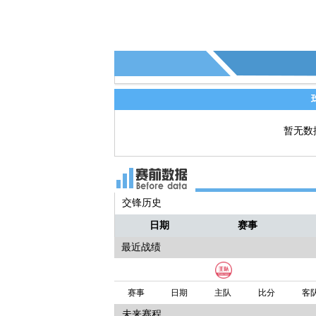
蝎子
中场左侧！！ 球出了边线！！
暂无数
交锋历史
日期
赛事
最近战绩
赛事
日期
主队
比分
客
未来赛程