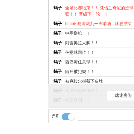
蝎子
全场比赛结束！！ 凭借兰奇尼的进球
联！！ 晋级下一轮！！
蝎子
bibibi~随着裁判一声哨响！比赛结束
蝎子
中圈拼抢！！
蝎子
阿雷奥拉大脚！！
蝎子
任意球回传！！
蝎子
西汉姆任意球！！
蝎子
随后被犯规！！
蝎子
被克拉尔拦截下皮球！
蝎子
给出一记长传球！
球迷房间
蝎子
给回拜利！！
蝎子
分林德洛夫脚下！！
弹幕
蝎子
亨德森！！ 短传拜利！！
蝎子
曼联球权！！