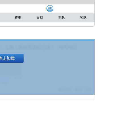
赛事
日期
主队
客队
，上海上港能否取得进球？（08月04日
1.9
)
17%
9380
$
截止时间：
08-01 19:00