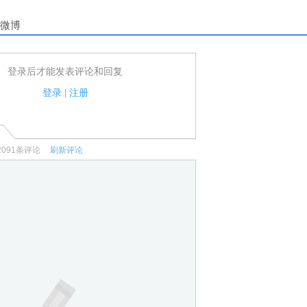
微博
登录后才能发表评论和回复
户可以发表评论了！
家法律法规.
登录
|
注册
何宣传、广告、侮辱攻击他人、刷屏等信息.
2091
条评论
刷新评论