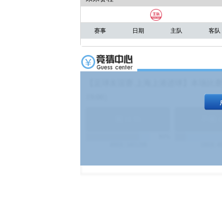
赛事
日期
主队
客队
【足球友谊赛 上海上港进球】本场比赛
19:00）
能
(
1.9
)
不能
(
83%
499
次
340129
$
100
次
4