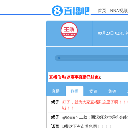
首页
NBA视频
09月23日 02:
0
直播信号(该赛事直播已结束)
:
直播
数据
竞猜
集锦
蝎子
好了，就为大家直播到这里了啊！！
啦！！
蝎子
@Messi丶二叔：西汉姆这把握机会
诺言
B费这下有点着急啊！！！！