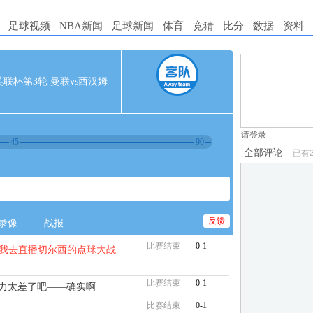
足球视频
NBA新闻
足球新闻
体育
竞猜
比分
数据
资料
1.电脑端新用
45 英联杯第3轮 曼联vs西汉姆
2.发言请遵守国
3.禁止发布任
请登录
45
90
全部评论
已有
反馈
录像
战报
比赛结束
0-1
 我去直播切尔西的点球大战
比赛结束
0-1
能力太差了吧——确实啊
比赛结束
0-1