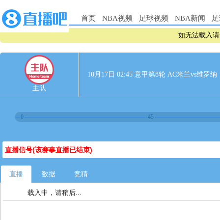
首页
NBA视频
足球视频
NBA新闻
足
如无法载入请
10月17日 02:45 意甲第8轮 AC米兰vs维罗纳
主队
0
45
直播信号(该赛事直播已结束)
:
直播
数据
竞猜
载入中，请稍后...