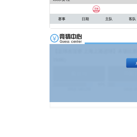
赛事
日期
主队
客队
【足球友谊赛 上海上港进球】本场比赛
19:00）
能
(
1.9
)
不能
(
83%
499
次
340129
$
100
次
4