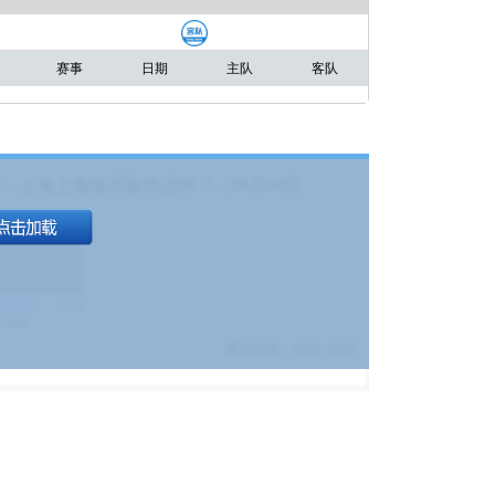
赛事
日期
主队
客队
，上海上港能否取得进球？（08月04日
1.9
)
17%
9380
$
截止时间：
08-01 19:00