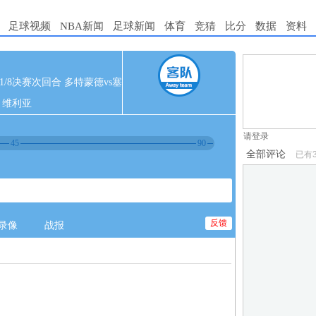
足球视频
NBA新闻
足球新闻
体育
竞猜
比分
数据
资料
1.电脑端新用
欧冠1/8决赛次回合 多特蒙德vs塞
2.发言请遵守国
维利亚
3.禁止发布任
请登录
45
90
全部评论
已有
反馈
录像
战报