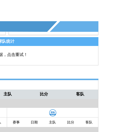
球队统计
据，点击重试！
主队
比分
客队
队
赛事
日期
主队
比分
客队