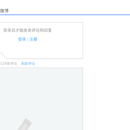
微博
登录后才能发表评论和回复
户可以发表评论了！
家法律法规.
登录
|
注册
何宣传、广告、侮辱攻击他人、刷屏等信息.
3129
条评论
刷新评论