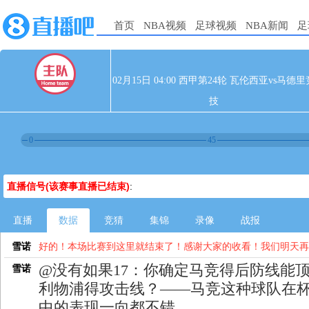
首页
NBA视频
足球视频
NBA新闻
足
02月15日 04:00 西甲第24轮 瓦伦西亚vs马德里
技
0
45
直播信号(该赛事直播已结束)
:
直播
数据
竞猜
集锦
录像
战报
雪诺
好的！本场比赛到这里就结束了！感谢大家的收看！我们明天再见
@没有如果17：你确定马竞得后防线能
雪诺
利物浦得攻击线？——马竞这种球队在
中的表现一向都不错