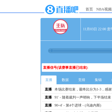
首页
NBA视频
11月03日 22:00
0
直播信号(该赛事直播已结束)
:
直播
数据
竞猜
集锦
直播
本场比赛结束，最终比分为1-3，感
直播
91' - 随着裁判一声哨响，下半场结束
直播
90+4' - 第4个进球 - (乌迪内斯)