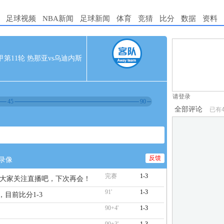
足球视频
NBA新闻
足球新闻
体育
竞猜
比分
数据
资料
1.电脑端新用
 意甲第11轮 热那亚vs乌迪内斯
2.发言请遵守国
3.禁止发布任
请登录
45
90
全部评论
已有
反馈
录像
完赛
1-3
谢大家关注直播吧，下次再会！
91'
1-3
，目前比分1-3
90+4'
1-3