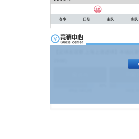
赛事
日期
主队
客队
【足球友谊赛 上海上港进球】本场比赛
19:00）
能
(
1.9
)
不能
(
83%
499
次
340129
$
100
次
4