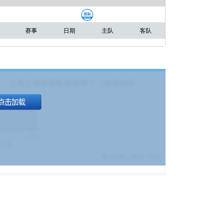
赛事
日期
主队
客队
，上海上港能否取得进球？（08月04日
1.9
)
17%
9380
$
截止时间：
08-01 19:00