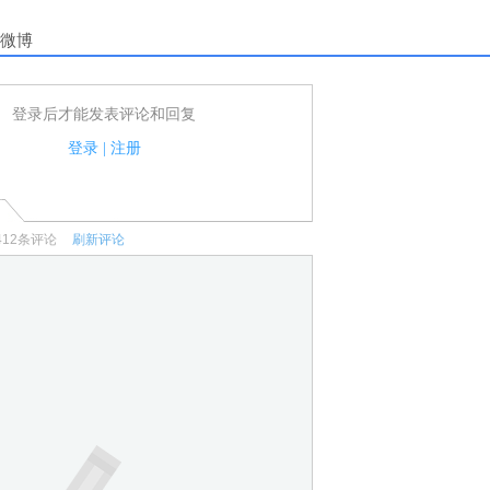
微博
登录后才能发表评论和回复
户可以发表评论了！
家法律法规.
登录
|
注册
何宣传、广告、侮辱攻击他人、刷屏等信息.
412
条评论
刷新评论