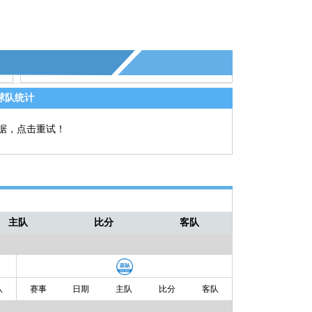
球队统计
据，点击重试！
主队
比分
客队
队
赛事
日期
主队
比分
客队