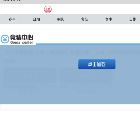
唐淼带球突过去！！！！
怪兽
【GIF】特谢拉踢丢单刀错失绝杀机会！
大黄
赛事
日期
主队
客队
赛事
日期
分前场右路唐淼！
怪兽
【足球友谊赛 上海上港进球】本场比赛，上海上港能否取得进球
19:00）
能
(
1.9
)
不能
(
1.9
)
83%
17%
499
次
340129
$
100
次
49380
$