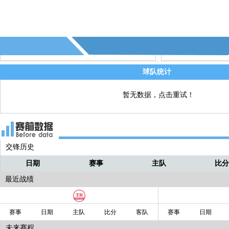
平局这结果总比失利好些吧
那么全场比赛结束！！最终广州富力与
怪兽
苏宁在越秀山体育场，战成2-2平！！！
各积1分！！！富力遭遇中超连续3场不
苏宁则是中超连续3场不败！！贡献进球
球队统计
是两队的锋线大将！！富力这边是扎哈
暂无数据，点击重试！
萨巴！苏宁这边则是特谢拉和埃德尔！
裁判吹响了比赛结束的哨音！哔哔~！比
怪兽
束！
交锋历史
球出了底线！！
怪兽
日期
赛事
主队
比
海米提补位过去！！不给卢琳接球的机
怪兽
最近战绩
会！！！
面对周云！！！唐淼的调整！！左脚传
怪兽
赛事
日期
主队
比分
客队
赛事
日期
中！！到禁区后点！！！
未来赛程