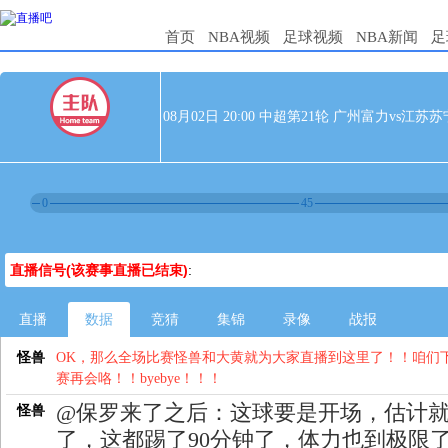
首页
NBA视频
足球视频
NBA新闻
足
08月02日 20:00 中超第21轮 广州富力vs江苏苏
0
45
直播信号(该赛事直播已结束)
:
直播
数据
竞猜
集锦
录像
战报
怪兽
OK，那么全场比赛怪兽和大黄就为大家直播到这里了！！咱们
赛再会咯！！byebye！！！
@保罗来了之后：这球要是开场，估计
怪兽
了，这都踢了90分钟了，体力也到极限