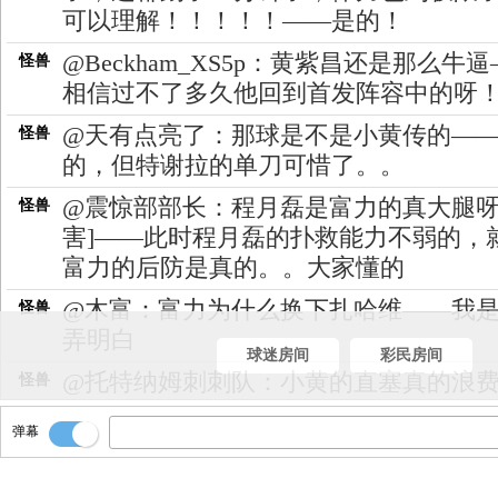
可以理解！！！！！——是的！
@Beckham_XS5p：黄紫昌还是那么牛
怪兽
相信过不了多久他回到首发阵容中的呀
@天有点亮了：那球是不是小黄传的—
怪兽
的，但特谢拉的单刀可惜了。。
@震惊部部长：程月磊是富力的真大腿呀
怪兽
害]——此时程月磊的扑救能力不弱的，
富力的后防是真的。。大家懂的
@木富：富力为什么换下扎哈维——我
怪兽
弄明白
球迷房间
彩民房间
@托特纳姆刺刺队：小黄的直塞真的浪
怪兽
——刚刚那下黄紫昌的直塞真的妙啊！
弹幕
【图】全场技术统计
大黄
@夕陽醉了：程月磊拯救富力了——是
怪兽