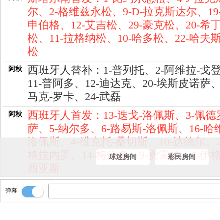
尔、2-格维兹永松、9-D-拉克斯达尔、19
申伯格、12-艾吉松、29-豪克松、20-希
松、11-拉格纳松、10-哈多松、22-哈夫
松
西班牙人替补：1-普列托、2-阿维拉-戈
阿秋
11-普阿多、12-迪达克、20-埃斯皮诺萨、2
马克-罗卡、24-武磊
西班牙人首发：13-迭戈-洛佩斯、3-佩德
阿秋
萨、5-纳尔多、6-路易斯-洛佩斯、16-哈维
洛佩斯、4-维克托-桑切斯、10-达德尔、2
格拉内罗、14-梅伦多、9-费雷拉、7-伊
球迷房间
彩民房间
西亚斯
西班牙人将会迎来新赛季的首个正式比
小明
弹幕
赛！！他们将会在欧联杯资格赛迎来冰
斯塔尔南！！西班牙人近期在友谊赛中