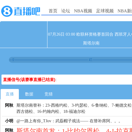
首页
论坛
NBA视频
足球视频
NBA
07月26日 03:00 欧联杯资格赛首回合 西班牙人v
斯塔尔南
0
45
直播信号(该赛事直播已结束)
:
直播
数据
竞猜
阿秋
斯塔尔南替补：23-西格约松、3-约瑟松、6-鲁纳松、7-鲍德文松
西古德松、16-约翰内松、18-福迪尔松
小明
@一路上有你_TJov：武磊帽子戏法—— 在替补席阿、。。
斯塔尔南首发：1-比约尔恩松、4-J-拉克
阿秋