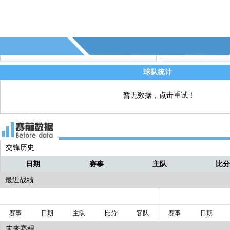
现不错，伤愈出战的武磊也为队友制造
球！此战面对斯塔尔南，武磊有望登场
我们也可以看看西班牙人新赛季的状
态！！！
球队统计
暂无数据，点击重试！
交锋历史
日期
赛事
主队
比
最近战绩
赛事
日期
主队
比分
客队
赛事
日期
未来赛程