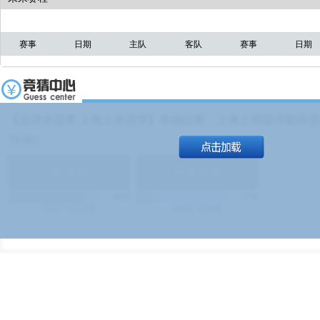
赛事
日期
主队
客队
赛事
日期
【足球友谊赛 上海上港进球】本场比赛，上海上港能否取得进球
19:00）
能
(
1.9
)
不能
(
1.9
)
83%
17%
499
次
340129
$
100
次
49380
$