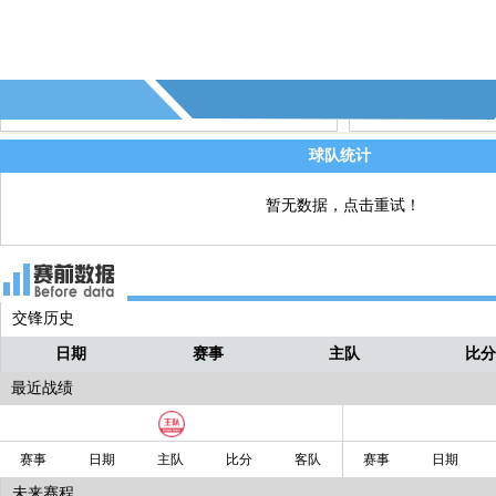
斯 换 Schembri (阿波隆利马索尔队)
66' - 阿波罗利马索尔换人，Maglica 换 
直播
佛帕拉 (阿波隆利马索尔队)
60' - 拉齐奥换人，塞纳德•卢利奇 换 巴
直播
梅乌•巴斯图斯 (拉齐奥)
球队统计
60' - 拉齐奥换人，阿里桑德罗•罗西 换 
直播
暂无数据，点击重试！
桑多罗•穆尔吉亚 (拉齐奥)
交锋历史
日期
赛事
主队
比
最近战绩
赛事
日期
主队
比分
客队
赛事
日期
未来赛程