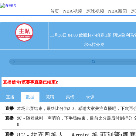
首页
NBA视频
足球视频
NBA新闻
足
11月30日 04:00 欧联杯小组赛H组 阿波隆利马
尔vs拉齐奥
0
45
直播信号(该赛事直播已结束)
:
直播
数据
竞猜
集锦
录像
直播
本场比赛结束，最终比分为2-0，感谢大家关注直播吧，下次再
直播
90' - 随着裁判一声哨响，下半场结束，目前比分最后时刻得分 全
0
85' - 拉齐奥换人，Armini 换 菲利普•凯
直播