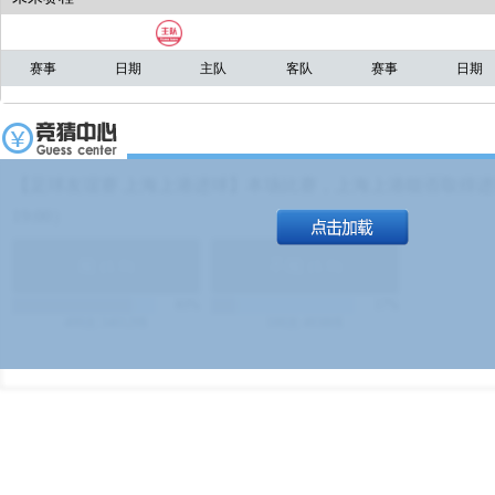
赛事
日期
主队
客队
赛事
日期
【足球友谊赛 上海上港进球】本场比赛，上海上港能否取得进球
19:00）
能
(
1.9
)
不能
(
1.9
)
83%
17%
499
次
340129
$
100
次
49380
$