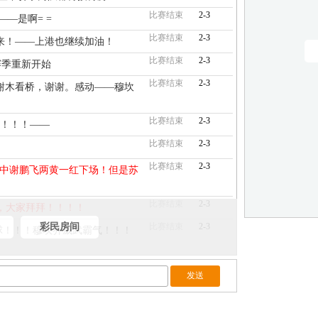
比赛结束
2-3
——是啊= =
比赛结束
2-3
来！——上港也继续加油！
比赛结束
2-3
赛季重新开始
比赛结束
2-3
谢木看桥，谢谢。感动——穆坎
比赛结束
2-3
官！！！——
比赛结束
2-3
比赛结束
2-3
其中谢鹏飞两黄一红下场！但是苏
比赛结束
2-3
，大家拜拜！！！！
彩民房间
比赛结束
2-3
杀球！！！穆坎乔威武霸气！！！
比赛结束
2-3
希望下赛季两队都再接再厉！
比赛结束
2-3
——是啊= =
比赛结束
2-3
来！——上港也继续加油！