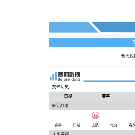
燕喜
@致青春_gaV9：恭喜苏宁，希望下
阿祖
@遗憾是会呼吸的痛：感谢苏宁，感
乔今天踢得很好看啊
暂无数
交锋历史
日期
赛事
最近战绩
赛事
日期
主队
比分
客
未来赛程