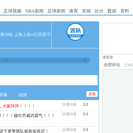
足球视频
NBA新闻
足球新闻
体育
竞猜
比分
数据
资料
1.电脑端新用
 中超第30轮 上海上港vs江苏苏宁
2.发言请遵守国
3.禁止发布任
请登录
45
90
全部评论
已有
反馈
录像
战报
比赛结束
2-3
，大家拜拜！！！！
比赛结束
2-3
杀球！！！穆坎乔威武霸气！！！
比赛结束
2-3
希望下赛季两队都再接再厉！