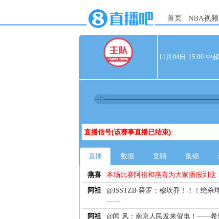
首页
NBA视频
11月04日 15:00
0
直播信号(该赛事直播已结束)
:
直播
数据
竞猜
集锦
燕喜
本场比赛阿祖和燕喜为大家播报到这
阿祖
@JSSTZB-舜罗：穆坎乔！！！绝
——
阿祖
@闻 风：南京人民发来贺电！——