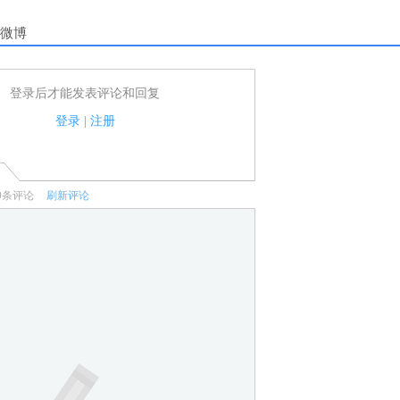
微博
登录后才能发表评论和回复
户可以发表评论了！
家法律法规.
登录
|
注册
何宣传、广告、侮辱攻击他人、刷屏等信息.
0
条评论
刷新评论