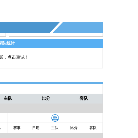
比赛结束
2-3
赛季重新开始
比赛结束
2-3
谢木看桥，谢谢。感动——穆坎
球队统计
据，点击重试！
主队
比分
客队
队
赛事
日期
主队
比分
客队