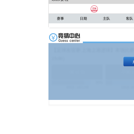
赛事
日期
主队
客队
【足球友谊赛 上海上港进球】本场比赛
19:00）
能
(
1.9
)
不能
(
83%
499
次
340129
$
100
次
4