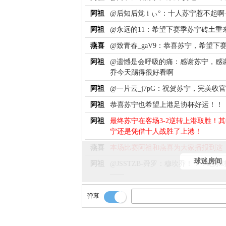
阿祖
@后知后觉 i ぃ°：十人苏宁惹不起啊
阿祖
@永远的11：希望下赛季苏宁砖土重
燕喜
@致青春_gaV9：恭喜苏宁，希望下
阿祖
@遗憾是会呼吸的痛：感谢苏宁，感
乔今天踢得很好看啊
阿祖
@一片云_j7pG：祝贺苏宁，完美收
阿祖
恭喜苏宁也希望上港足协杯好运！！
阿祖
最终苏宁在客场3-2逆转上港取胜！
宁还是凭借十人战胜了上港！
燕喜
本场比赛阿祖和燕喜为大家播报到这
球迷房间
阿祖
@JSSTZB-舜罗：穆坎乔！！！绝
——
阿祖
@闻 风：南京人民发来贺电！——
弹幕
阿祖
@后知后觉 i ぃ°：十人苏宁惹不起啊
阿祖
@永远的11：希望下赛季苏宁砖土重