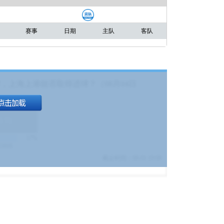
赛事
日期
主队
客队
，上海上港能否取得进球？（08月04日
1.9
)
17%
9380
$
截止时间：
08-01 19:00