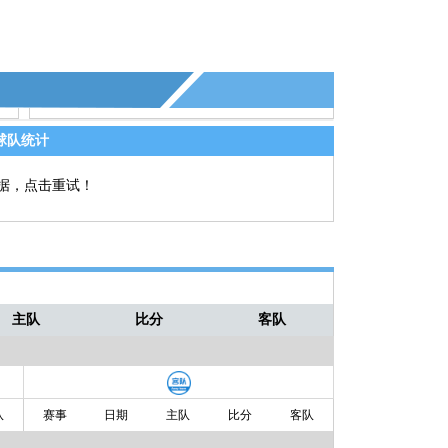
球队统计
据，点击重试！
主队
比分
客队
队
赛事
日期
主队
比分
客队