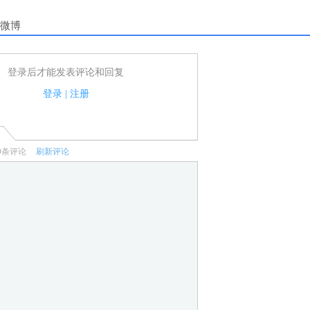
微博
登录后才能发表评论和回复
户可以发表评论了！
家法律法规.
登录
|
注册
何宣传、广告、侮辱攻击他人、刷屏等信息.
0
条评论
刷新评论