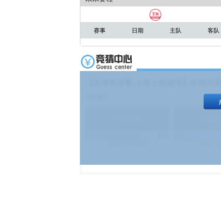
赛事
日期
主队
客队
【足球友谊赛 上海上港进球】本场比赛
19:00）
能
(
1.9
)
不能
(
83%
499
次
340129
$
100
次
4