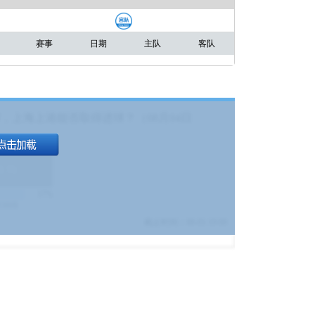
赛事
日期
主队
客队
，上海上港能否取得进球？（08月04日
1.9
)
17%
9380
$
截止时间：
08-01 19:00