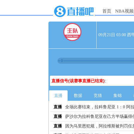
首页
NBA视频
09月21日 03:00
0
直播信号(该赛事直播已结束)
:
直播
数据
竞猜
集锦
直播
全场比赛结束，拉科鲁尼亚 1：0 阿
直播
萨沙尔为拉科鲁尼亚在己方半场赢得
直播
因为马里恩犯规，阿拉维斯被判罚任