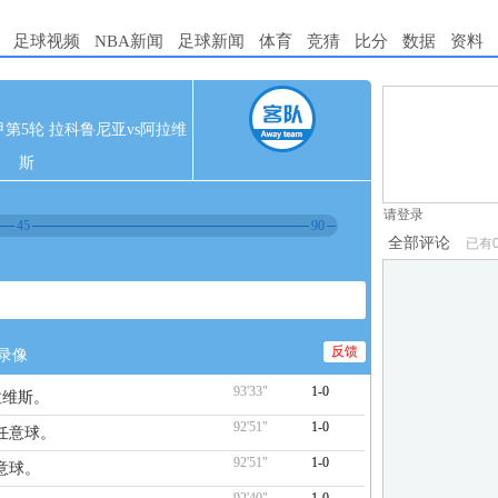
足球视频
NBA新闻
足球新闻
体育
竞猜
比分
数据
资料
1.电脑端新用
 西甲第5轮 拉科鲁尼亚vs阿拉维
2.发言请遵守国
斯
3.禁止发布任
请登录
45
90
全部评论
已有
反馈
录像
93'33"
1-0
拉维斯。
92'51"
1-0
任意球。
92'51"
1-0
意球。