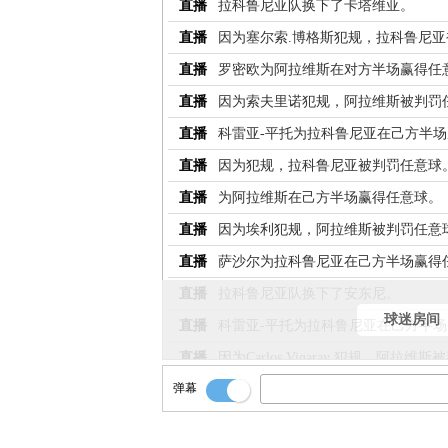
直播
拉科鲁尼亚队换下了卡塔维亚。
直播
因为塞尔索.博格斯犯规，拉科鲁尼
直播
罗密欧为阿拉维斯在对方半场赢得任
直播
因为索夫里诺犯规，阿拉维斯被判罚
直播
科雷亚-平托为拉科鲁尼亚在己方半
直播
因为犯规，拉科鲁尼亚被判罚任意球
直播
为阿拉维斯在己方半场赢得任意球。
直播
因为埃利犯规，阿拉维斯被判罚任意
直播
萨沙尔为拉科鲁尼亚在己方半场赢得
直播
拉科鲁尼亚队换下了安东尼。
球迷房间
直播
科雷亚-平托为拉科鲁尼亚在己方半
直播
因为Carlos Vigaray 犯规，阿拉
弹幕
直播
因为萨沙尔犯规，拉科鲁尼亚被判罚