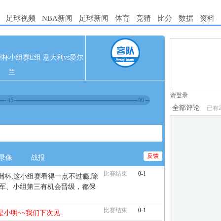
足球视频
NBA新闻
足球新闻
体育
竞猜
比分
数据
资料
1.电脑端新用
 欧洲杯小组赛E组 意大利vs爱尔
2.发言请遵守国
兰
3.禁止发布任
请登录
45
90
全部评论
已有
反馈
录像
战报
比赛结束
0-1
洲杯,这小组赛看得一点不过瘾,除
扩军、小组第三有机会晋级，都保
比赛结束
0-1
是小明~~我们下次见.