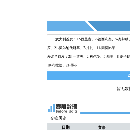
小明
@Sennet囧囧：克罗地亚和比利时
葡萄牙呢.
意大利首发：12-西里古、2-德西利奥、5-奥邦纳、
罗、21-贝尔纳代斯基、7-扎扎、11-因莫比莱
爱尔兰首发：23-兰道夫、2-科尔曼、5-基奥、8-麦卡锡、
19-布拉迪、21-墨菲
暂无数
交锋历史
日期
赛事