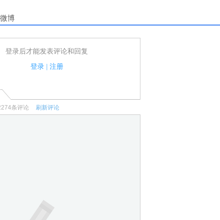
微博
登录后才能发表评论和回复
户可以发表评论了！
家法律法规.
登录
|
注册
何宣传、广告、侮辱攻击他人、刷屏等信息.
2274
条评论
刷新评论