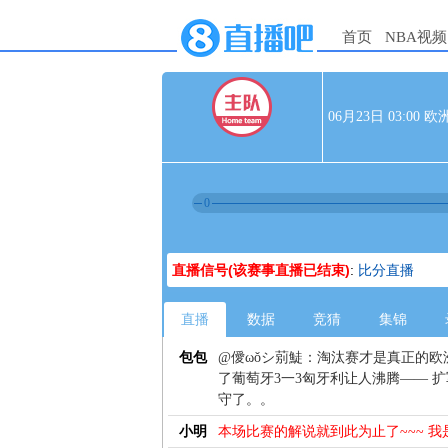
首页
NBA视频
06月23日 03:00
0
直播信号(该赛事直播已结束)
:
比分直播
直播
数据
竞猜
集锦
包包
@僾ωǒシ莂鯐：淘汰赛才是真正的欧
了葡萄牙3一3匈牙利让人沸腾—— 
守了。。
小明
本场比赛的解说就到此为止了~~~ 我