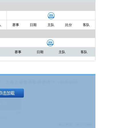
队
赛事
日期
主队
比分
客队
赛事
日期
主队
客队
，上海上港能否取得进球？（08月04日
1.9
)
17%
9380
$
截止时间：
08-01 19:00