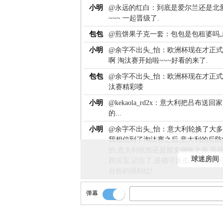
小明
@永远的红白：到底是爱尔兰还是北
~~~ 一起晋级了.
包包
@煎饼果子克一套：包包是包租婆吗,
小明
@余字不出头_怡：欧洲杯现在才正式
啊 淘汰赛开始啦~~~好看的来了.
包包
@余字不出头_怡：欧洲杯现在才正式
汰赛精彩喽
小明
@kekaola_rd2x：意大利把吕布
的...
小明
@余字不出头_怡：意大利轮换了大多
我相信到了淘汰赛之后,意大利的后
的,意大利依然还是那支钢铁之师,而
球迷房间
胜法宝,记住了,是稳守反击,而不是防
分析的很到位!
包包
【GIF】晋级16强！爱尔兰球迷、球
弹幕
小明
@煎饼果子克一套：小明后面还会直播
没欧洲杯啦~~~周5恒大我哦.