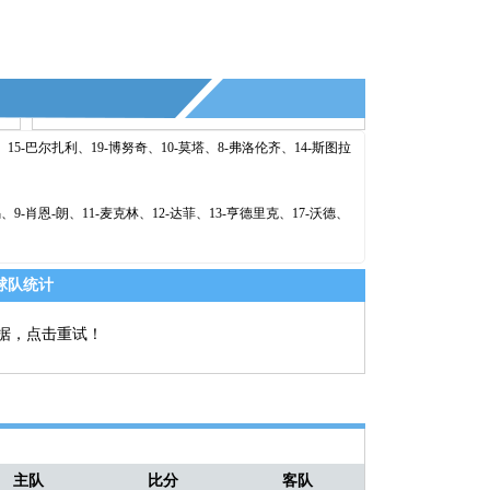
比赛结束
0-1
锁定四强的两个席位!—— 说不定是
15-巴尔扎利、19-博努奇、10-莫塔、8-弗洛伦齐、14-斯图拉
9-肖恩-朗、11-麦克林、12-达菲、13-亨德里克、17-沃德、
球队统计
据，点击重试！
主队
比分
客队