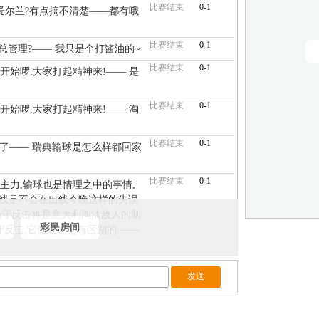
比赛结束
0-1
爱尔兰?有点搞不清楚——都有哦
比赛结束
0-1
总管理?—— 我只是个打酱油的~
比赛结束
0-1
开始啰,大家打起精神来!—— 是
比赛结束
0-1
开始啰,大家打起精神来!—— 淘
比赛结束
0-1
送回家了—— 瑞典输球是怎么样都回家
比赛结束
0-1
主力,输球也是情理之中的事情,
防线是不会在出线今晚这样的失误
稳守反击将是意大利淘汰敌人的制
彩民房间
守反击,它们之间是有区别的.——
比赛结束
0-1
员沸腾了
比赛结束
0-1
什么场次呢,明灯—— 这两天都