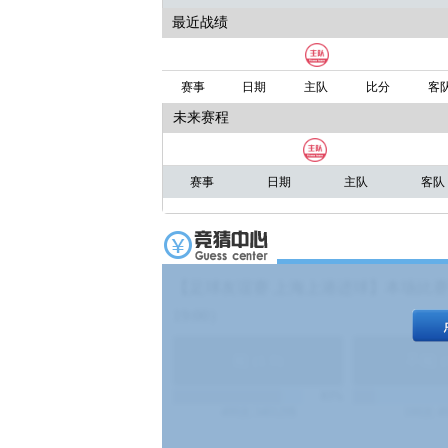
最近战绩
赛事
日期
主队
比分
客
未来赛程
赛事
日期
主队
客队
【足球友谊赛 上海上港进球】本场比赛
19:00）
能
(
1.9
)
不能
(
83%
499
次
340129
$
100
次
4