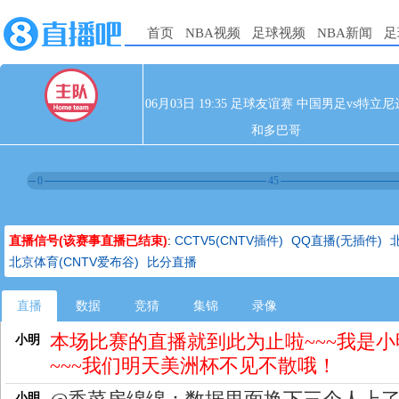
首页
NBA视频
足球视频
NBA新闻
足
06月03日 19:35 足球友谊赛 中国男足vs特立尼
和多巴哥
0
45
直播信号(该赛事直播已结束)
:
CCTV5(CNTV插件)
QQ直播(无插件)
北京体育(CNTV爱布谷)
比分直播
直播
数据
竞猜
集锦
录像
本场比赛的直播就到此为止啦~~~我是小
小明
~~~我们明天美洲杯不见不散哦！
小明