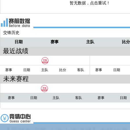
以的
暂无数据，点击重试！
@—╋う惟彵掵╰☆╮：小明,刚才我问
包包
次国足号码为什么乱的,你不是不知道吗,
才查了,他说是迷惑12强赛对手,采取乱穿
交锋历史
策,哈哈,!—— 哈哈
日期
赛事
主队
比
@seakoon：抛开对手体能,发挥,主力等因
小明
最近战绩
国足的配合真的是多年未见.—— 哈哈哈
出了精气神啊！
赛事
日期
主队
比分
客队
赛事
日期
@YANGMANXING：郜林,不要进球,就
小明
未来赛程
助攻.—— 中国饼王！
【GIF】赛后张玉宁接受采访
包包
赛事
日期
主队
客队
赛事
日期