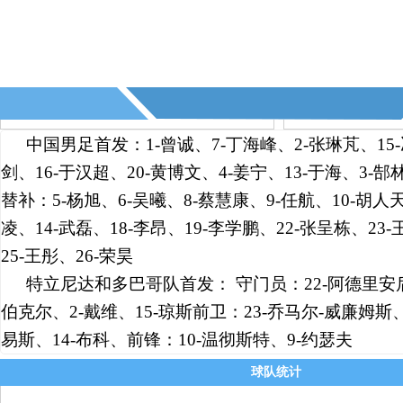
@快乐中国行：包包,中国队进了四个,红
么也得四个吧?最少也得两个吧,净胜球还
个呢!!!—— 人要知足常乐~
@小宇宙_Rz2t：小明我们不和你好了,包
小明
发了红包包~——包包是我们的善财童子~
@焓熵1987：小明劳模,明天美洲杯又是你
小明
中国男足首发：1-曾诚、7-丁海峰、2-张琳芃、15-
—— 记得要来捧场啊！！
剑、16-于汉超、20-黄博文、4-姜宁、13-于海、3-郜
替补：5-杨旭、6-吴曦、8-蔡慧康、9-任航、10-胡人天
@惠心一笑：郜林斯曼喂了两个饼—— 
包包
斯曼变郜齐尔了~
凌、14-武磊、18-李昂、19-李学鹏、22-张呈栋、23
25-王彤、26-荣昊
@—う惟彵掵╰╮：小明,刚才我问你这
小明
足号码为什么乱的,你不是不知道吗,我刚
特立尼达和多巴哥队首发： 守门员：22-阿德里安后
了,他说是迷惑12强赛对手,采取乱穿衣政
伯克尔、2-戴维、15-琼斯前卫：23-乔马尔-威廉姆斯、
哈哈,!—— 哈哈哈 这招可以~~~看来我
易斯、14-布科、前锋：10-温彻斯特、9-约瑟夫
播吧的吧内足球赛我也要这样干了 。
球队统计
@窗含西岭：阔以啊,张玉宁,胡人天——
包包