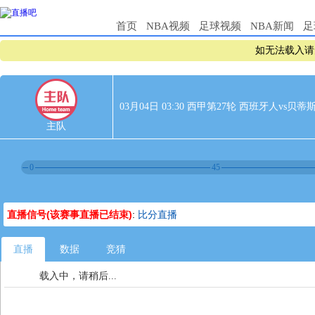
首页
NBA视频
足球视频
NBA新闻
足
如无法载入请
03月04日 03:30 西甲第27轮 西班牙人vs贝蒂
主队
0
45
直播信号(该赛事直播已结束)
:
比分直播
直播
数据
竞猜
载入中，请稍后...