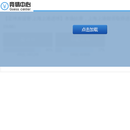
【足球友谊赛 上海上港进球】本场比赛，上海上港能否取得进球
19:00）
能
(
1.9
)
不能
(
1.9
)
83%
17%
499
次
340129
$
100
次
49380
$