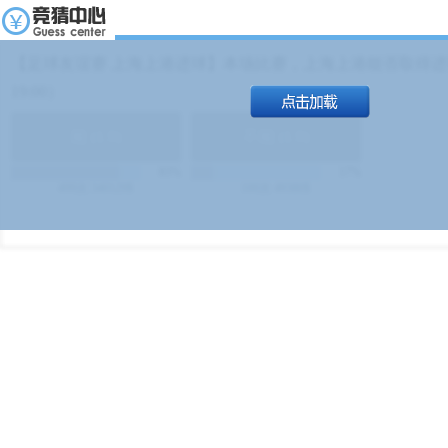
【足球友谊赛 上海上港进球】本场比赛，上海上港能否取得进球
19:00）
能
(
1.9
)
不能
(
1.9
)
83%
17%
499
次
340129
$
100
次
49380
$