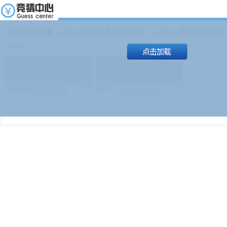
【足球友谊赛 上海上港进球】本场比赛，上海上港能否取得进球
19:00）
能
(
1.9
)
不能
(
1.9
)
83%
17%
499
次
340129
$
100
次
49380
$