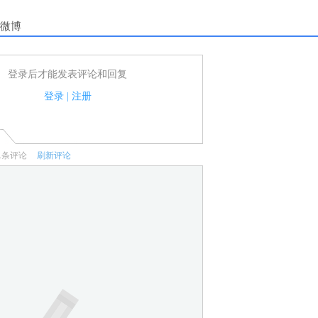
微博
登录后才能发表评论和回复
户可以发表评论了！
家法律法规.
登录
|
注册
何宣传、广告、侮辱攻击他人、刷屏等信息.
1
条评论
刷新评论