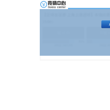
【足球友谊赛 上海上港进球】本场比赛
19:00）
能
(
1.9
)
不能
(
83%
499
次
340129
$
100
次
4