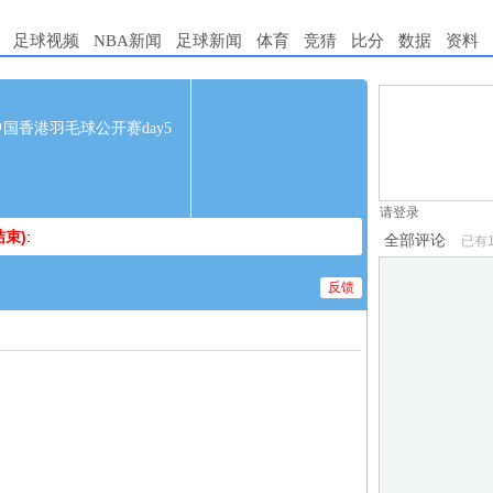
足球视频
NBA新闻
足球新闻
体育
竞猜
比分
数据
资料
1.电脑端新用
0 中国香港羽毛球公开赛day5
2.发言请遵守国
3.禁止发布任
请登录
束)
:
全部评论
已有
反馈