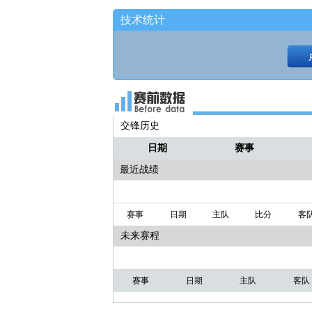
技术统计
交锋历史
日期
赛事
最近战绩
赛事
日期
主队
比分
客
未来赛程
赛事
日期
主队
客队