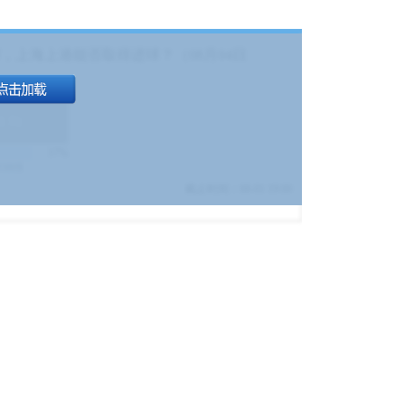
，上海上港能否取得进球？（08月04日
1.9
)
17%
9380
$
截止时间：
08-01 19:00