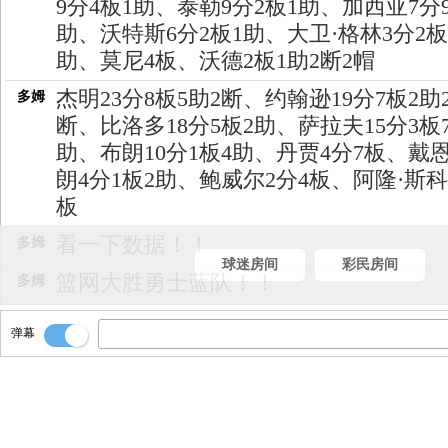
9分4板1助、泰勒9分2板1助、加西亚7分
助、沃特斯6分2板1助、大卫·格林3分2板
助、莫尼4板、沃德2板1助2断2帽
杰明23分8板5助2断、约翰逊19分7板2助
多姆
断、比洛多18分5板2助、萨拉夫15分3板
助、布朗10分1板4助、丹贾4分7板、戴恩
朗4分1板2助、鲍威尔2分4板、阿隆·斯科
板
看一下数据！！
多姆
球迷房间
彩民房间
篮网大胜勇士蓝队！！
多姆
全场比赛结束！！！！
多姆
弹幕
篮网开球！约翰逊后场扔一个不进！！
多姆
切入上篮得分！！！[篮网100-79勇士]
多姆
给出去！泰勒！
多姆