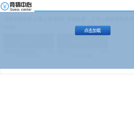
【足球友谊赛 上海上港进球】本场比赛，上海上港能否取得进球
19:00）
能
(
1.9
)
不能
(
1.9
)
83%
17%
499
次
340129
$
100
次
49380
$