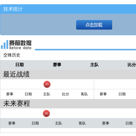
没有！加西亚前场篮板！！
多姆
技术统计
冲篮下！上篮！
多姆
突罚球线！
多姆
左路挡拆！！
多姆
交锋历史
日期
赛事
主队
比
最近战绩
赛事
日期
主队
比分
客队
赛事
日期
未来赛程
赛事
日期
主队
客队
赛事
日期