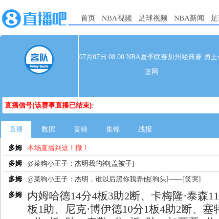
首页
NBA视频
足球视频
NBA新闻
足
07月07日 08:00 NBA夏季联赛加州经典赛 勇士v
篮网
直播信号(该赛事直播已结束)
:
直播
数据
竞猜
集锦
战报
多姆
本场直播到这！撤！
多姆
@菜狗小王子：杰明我的神[盖被子]
多姆
@菜狗小王子：杰明，谁以后黑你我弄他[狗头]——[笑哭]
内姆哈德14分4板3助2断、卡梅隆·泰森11
多姆
板1助、尼克·博伊德10分1板4助2断、塞