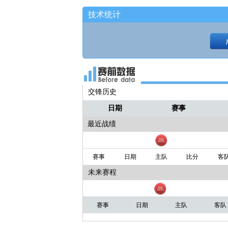
技术统计
交锋历史
日期
赛事
最近战绩
赛事
日期
主队
比分
客
未来赛程
赛事
日期
主队
客队