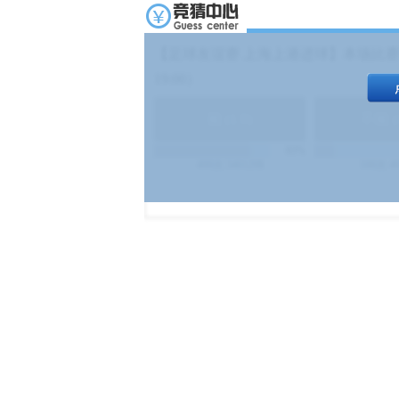
【足球友谊赛 上海上港进球】本场比赛
19:00）
能
(
1.9
)
不能
(
83%
499
次
340129
$
100
次
4