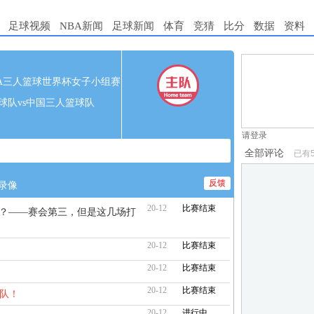
足球视频
NBA新闻
足球新闻
体育
竞猜
比分
数据
资料
1.电脑端新用
 FIBA三人篮球世界杯女子小组赛
2.发言请遵守国
球队vs中国三人篮球队
3.禁止发布任
请登录
全部评论
已有
反馈
录像
20-12
比赛结束
啥水平？——赛会第三，但是这几场打
20-12
比赛结束
20-12
比赛结束
20-12
比赛结束
宾队！
20-12
进行中