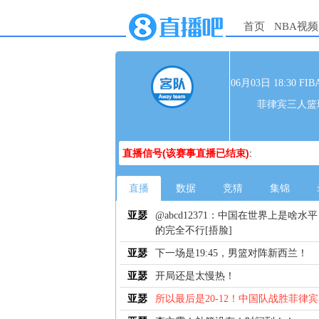
首页
NBA视频
06月03日 18:30
菲律宾三人篮
直播信号(该赛事直播已结束)
:
直播
数据
竞猜
集锦
亚瑟
@abcd12371：中国在世界上是
的完全不行[捂脸]
亚瑟
下一场是19:45，男篮对阵新西兰！
亚瑟
开局还是太慢热！
亚瑟
所以最后是20-12！中国队战胜菲律