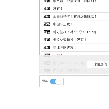
亚瑟
李文霞！补篮没有！时间到！！
亚瑟
没有！
亚瑟
王丽丽持球！右路远投继续！
亚瑟
中国队进攻！
亚瑟
对方篮板！补个1分！[12-20]
亚瑟
卡拉林弧顶投！没有！
亚瑟
菲律宾队进攻！
亚瑟
17秒！！
亚瑟
两分命中！！[11-20]
球迷房间
亚瑟
回弧顶！王丽丽空位！
亚瑟
分里边！张芷婷！
弹幕
亚瑟
给左侧外线李文霞！