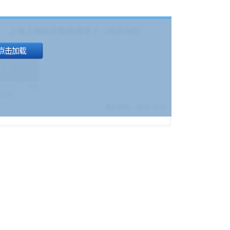
，上海上港能否取得进球？（08月04日
1.9
)
17%
9380
$
截止时间：
08-01 19:00