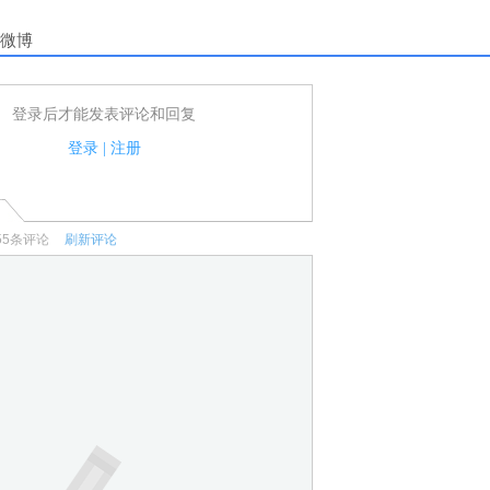
微博
登录后才能发表评论和回复
户可以发表评论了！
家法律法规.
登录
|
注册
何宣传、广告、侮辱攻击他人、刷屏等信息.
55
条评论
刷新评论