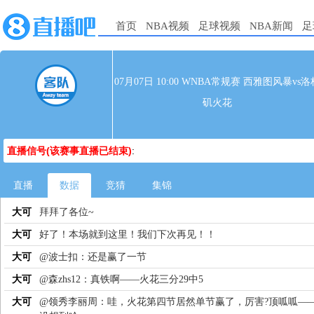
首页
NBA视频
足球视频
NBA新闻
足
07月07日 10:00 WNBA常规赛 西雅图风暴vs洛
矶火花
直播信号(该赛事直播已结束)
:
直播
数据
竞猜
集锦
大可
拜拜了各位~
大可
好了！本场就到这里！我们下次再见！！
大可
@波士扣：还是赢了一节
大可
@森zhs12：真铁啊——火花三分29中5
大可
@领秀李丽周：哇，火花第四节居然单节赢了，厉害?顶呱呱—