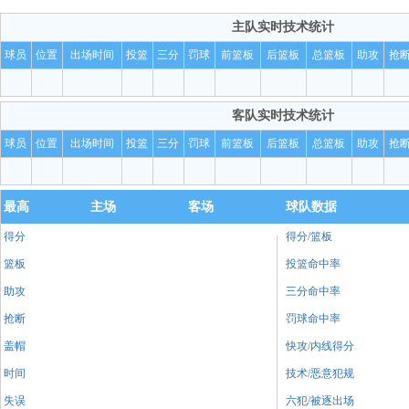
篮板！！
大可
主队
实时技术统计
第二罚不中！
大可
球员
位置
出场时间
投篮
三分
罚球
前篮板
后篮板
总篮板
助攻
抢
第一罚命中！！[洛杉矶火花64-82西雅图
大可
暴]
客队
实时技术统计
马丁上罚球线！！
大可
球员
位置
出场时间
投篮
三分
罚球
前篮板
后篮板
总篮板
助攻
抢
bonus！！
大可
6.8秒！！
大可
最高
主场
客场
球队数据
得分
得分/篮板
篮板
投篮命中率
助攻
三分命中率
抢断
罚球命中率
盖帽
快攻/内线得分
时间
技术/恶意犯规
失误
六犯/被逐出场