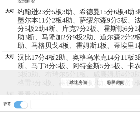
没想到哈
约翰逊23分5板3助、希德曼15分6板4助
大可
墨尔本11分2板4助、萨缪尔森9分5板、法
分5板2助4断、库克7分2板、霍斯顿6分2
助3断、马隆加2分9板2助、道尔森2分2板
助、马格贝戈4板、霍姆斯1板、蒂埃里1
汉比17分4板2助、奥格乌米克14分11板3
大可
断、马丁8分6板、阿特金斯5分5板、卡农
3板3助、布瑞尔5分1板、威廉姆斯4分3
格雷3分3板、惠勒3分1板7助、朴智贤1
球迷房间
彩民房间
看看全场数据！！
大可
弹幕
全场结束！！风暴82-64火花！！
大可
时间走完！！
大可
最后麦肯齐·霍姆斯拿到！
大可