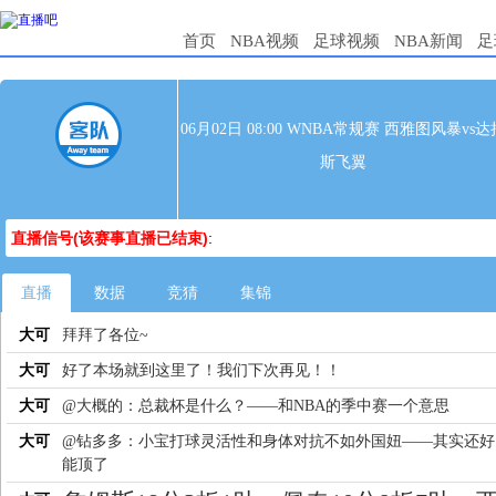
首页
NBA视频
足球视频
NBA新闻
足
06月02日 08:00 WNBA常规赛 西雅图风暴vs达
斯飞翼
直播信号(该赛事直播已结束)
:
直播
数据
竞猜
集锦
大可
拜拜了各位~
大可
好了本场就到这里了！我们下次再见！！
大可
@大概的：总裁杯是什么？——和NBA的季中赛一个意思
大可
@钻多多：小宝打球灵活性和身体对抗不如外国妞——其实还好
能顶了