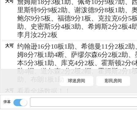
詹姆斯18分3板1助、佩奇10分9板7助、
大可
里斯特9分9板2助、谢泼德9分8板1助、
鲍尔9分5板、福德9分1板、克拉克6分5板
助、史密斯5分4板3助、希姆斯2分2板4
李月汝2分2板
约翰逊16分10板1助、希德曼11分2板2
大可
姆8分7板1助4断、萨缪尔森6分2板2助、
本5分3板1助、库克4分2板、霍斯顿2分6
助4帽、道尔森2分2板2帽、霍姆斯2分1板
助、布朗1板1助
球迷房间
彩民房间
看看全场数据！！
大可
全场结束！飞翼79-56大胜风暴！！拿下
弹幕
大可
杯的开门红！！
不打了！！时间走完！
大可
希姆斯推进！给前场艾丽莎·克拉克！
大可