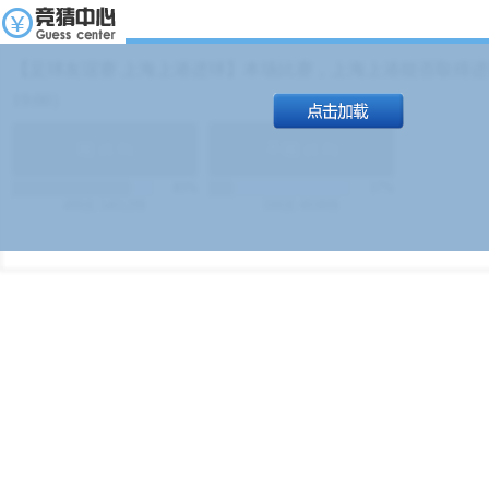
【足球友谊赛 上海上港进球】本场比赛，上海上港能否取得进球
19:00）
能
(
1.9
)
不能
(
1.9
)
83%
17%
499
次
340129
$
100
次
49380
$