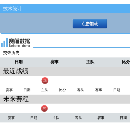
4秒！
大可
技术统计
三分射进！[达拉斯飞翼79-56西雅图风暴
大可
转移底角萨缪尔森！！
大可
突破分左侧弧顶队友！
大可
乔伊娜·霍姆斯右侧低位接！！
大可
交锋历史
日期
赛事
主队
比
15.8秒！！
大可
最近战绩
赛事
日期
主队
比分
客队
赛事
日期
未来赛程
赛事
日期
主队
客队
赛事
日期