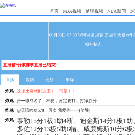
首页
NBA视频
足球视频
NBA新闻
足
06月03日 07:30 WNBA常规赛 芝加哥天空vs华
顿神秘人
直播信号(该赛事直播已结束)
:
直播
数据
竞猜
集锦
炸鸡
这场比赛就到这里！！再见！！
炸鸡
@一球成名了：杯赛，肯定要打，打净胜分
炸鸡
@嘻嘻哈哈678：贝次 我爱你——[笑哭]
泰勒15分1板1助4断、迪金斯14分1板1
炸鸡
多佐12分13板5助6帽、威廉姆斯10分6板