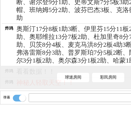
断、谢尔登9分1助、史蒂文斯7分5板3助
帽、班纳姆5分2助、波芬巴杰3板、克洛
助
奥斯汀17分8板1助3断、伊里芬15分11板
炸鸡
助、奥耶维拉13分7板2助、杜加里奇8分7
助、贝茨8分4板、麦克马洪8分2板4助3
弗洛雷斯8分3助、普罗斯珀7分5板2断、
尔3分1板2助、奥尔森3分1板2助、哈蒙1
看看数据！！
炸鸡
球迷房间
彩民房间
神秘人轻取天空！！
炸鸡
时间走完！！
炸鸡
弹幕
贝茨上一个空篮！！[华盛顿神秘人90-72
炸鸡
加哥天空]
神秘人传导过来！！
炸鸡