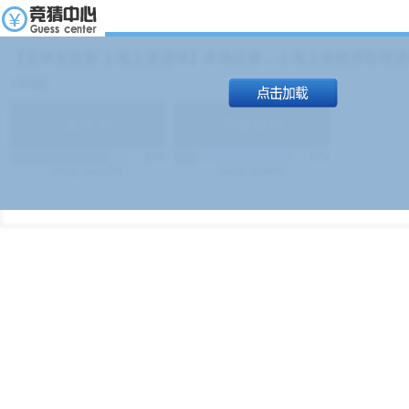
【足球友谊赛 上海上港进球】本场比赛，上海上港能否取得进球
19:00）
能
(
1.9
)
不能
(
1.9
)
83%
17%
499
次
340129
$
100
次
49380
$