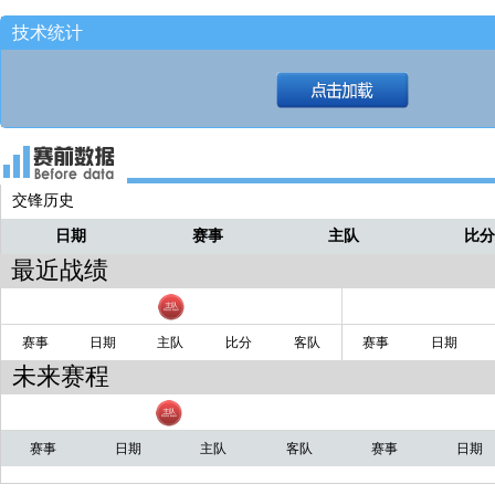
还打么！！
炸鸡
技术统计
12秒！！
炸鸡
没有！！
炸鸡
绕桩中投！！
炸鸡
分弧顶泰勒！！
炸鸡
交锋历史
日期
赛事
主队
比
最近战绩
赛事
日期
主队
比分
客队
赛事
日期
未来赛程
赛事
日期
主队
客队
赛事
日期