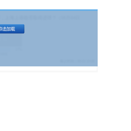
，上海上港能否取得进球？（08月04日
1.9
)
17%
9380
$
截止时间：
08-01 19:00