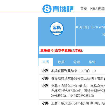
首页
NBA视频
06月03日 10:00
直播信号(该赛事直播已结束)
:
直播
数据
竞猜
集锦
小路
本场直播到此结束！！白白！！
小路
看慢放布瑞尔是急停自己扭伤了右脚
小路
火花：布瑞尔22分1板1助、奥格乌米克
布林克9分8板3助2帽、阿特金斯9分7
2分6板2助、拉特森2分2板1助
小路
王牌：威尔逊25分15板1助3断5帽、杨1