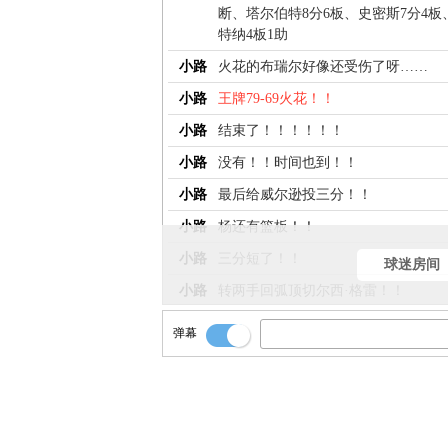
断、塔尔伯特8分6板、史密斯7分4板
特纳4板1助
小路
火花的布瑞尔好像还受伤了呀……
小路
王牌79-69火花！！
小路
结束了！！！！！！
小路
没有！！时间也到！！
小路
最后给威尔逊投三分！！
小路
杨还有篮板！！
小路
三分短了！！
球迷房间
小路
转两手回弧顶切尔西·格雷！！
小路
再给底角贝尔！！
弹幕
小路
击地喂进去史密斯！！
小路
史密斯掩护！！切尔西·格雷走左路！
小路
还要进攻！！