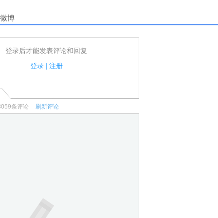
微博
登录后才能发表评论和回复
户可以发表评论了！
家法律法规.
登录
|
注册
何宣传、广告、侮辱攻击他人、刷屏等信息.
3059
条评论
刷新评论