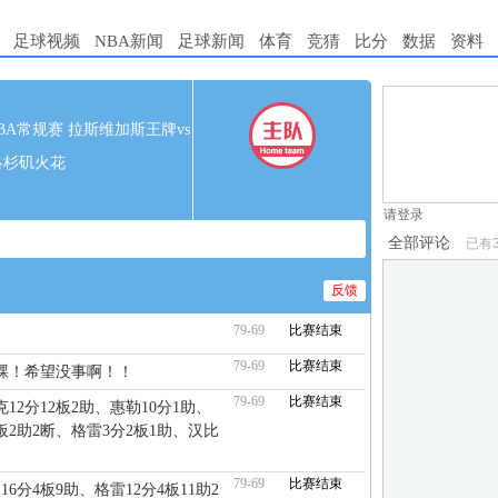
足球视频
NBA新闻
足球新闻
体育
竞猜
比分
数据
资料
1.电脑端新用
 WNBA常规赛 拉斯维加斯王牌vs
2.发言请遵守国
洛杉矶火花
3.禁止发布任
请登录
全部评论
已有
反馈
79-69
比赛结束
79-69
比赛结束
踝！希望没事啊！！
79-69
比赛结束
12分12板2助、惠勒10分1助、
板2助2断、格雷3分2板1助、汉比
79-69
比赛结束
6分4板9助、格雷12分4板11助2