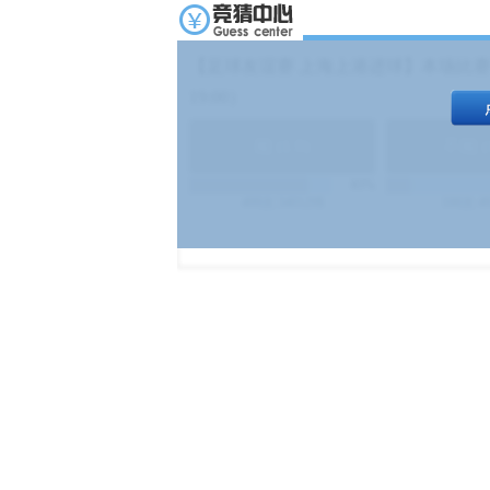
【足球友谊赛 上海上港进球】本场比赛
19:00）
能
(
1.9
)
不能
(
83%
499
次
340129
$
100
次
4