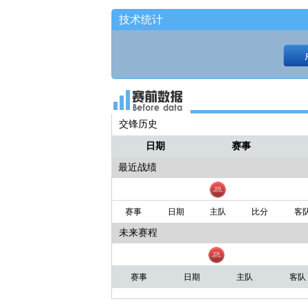
小路
切尔西·格雷控球过来！！
技术统计
交锋历史
日期
赛事
最近战绩
赛事
日期
主队
比分
客
未来赛程
赛事
日期
主队
客队