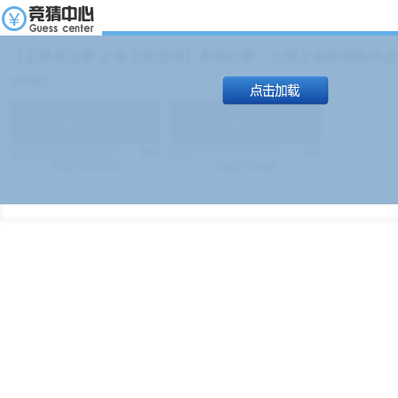
【足球友谊赛 上海上港进球】本场比赛，上海上港能否取得进球
19:00）
能
(
1.9
)
不能
(
1.9
)
83%
17%
499
次
340129
$
100
次
49380
$