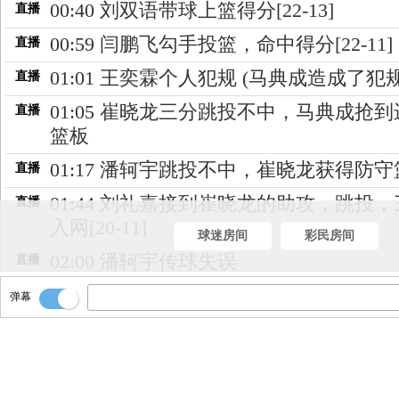
00:40 刘双语带球上篮得分[22-13]
直播
00:59 闫鹏飞勾手投篮，命中得分[22-11]
直播
01:01 王奕霖个人犯规 (马典成造成了犯规
直播
01:05 崔晓龙三分跳投不中，马典成抢
直播
篮板
01:17 潘轲宇跳投不中，崔晓龙获得防
直播
01:44 刘礼嘉接到崔晓龙的助攻，跳投
直播
入网[20-11]
球迷房间
彩民房间
02:00 潘轲宇传球失误
直播
02:09 闫鹏飞跳投不中，王奕霖获得防
直播
弹幕
02:25 潘轲宇三分跳投不中，崔晓龙获
直播
篮板
02:41 闫鹏飞两罚，第二罚命中[17-11]
直播