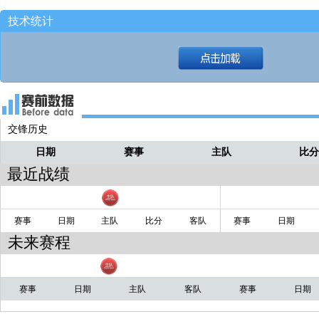
02:41 闫鹏飞两罚，第一罚命中[16-11]
直播
技术统计
交锋历史
日期
赛事
主队
比
最近战绩
赛事
日期
主队
比分
客队
赛事
日期
未来赛程
赛事
日期
主队
客队
赛事
日期