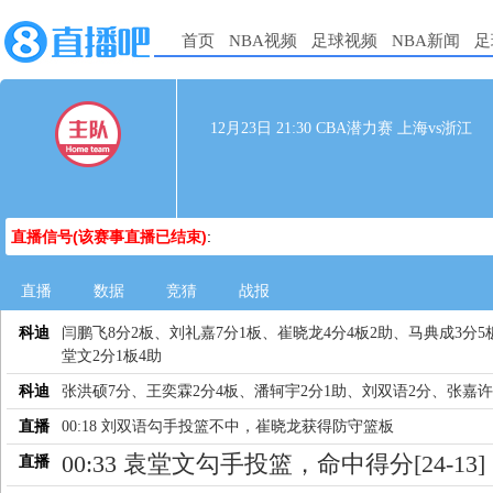
首页
NBA视频
足球视频
NBA新闻
足
12月23日 21:30 CBA潜力赛 上海vs浙江
直播信号(该赛事直播已结束)
:
直播
数据
竞猜
战报
科迪
闫鹏飞8分2板、刘礼嘉7分1板、崔晓龙4分4板2助、马典成3分5
堂文2分1板4助
科迪
张洪硕7分、王奕霖2分4板、潘轲宇2分1助、刘双语2分、张嘉许
直播
00:18 刘双语勾手投篮不中，崔晓龙获得防守篮板
00:33 袁堂文勾手投篮，命中得分[24-13]
直播