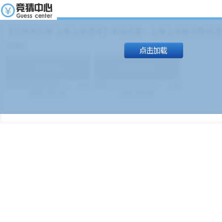
【足球友谊赛 上海上港进球】本场比赛，上海上港能否取得进球
19:00）
能
(
1.9
)
不能
(
1.9
)
83%
17%
499
次
340129
$
100
次
49380
$