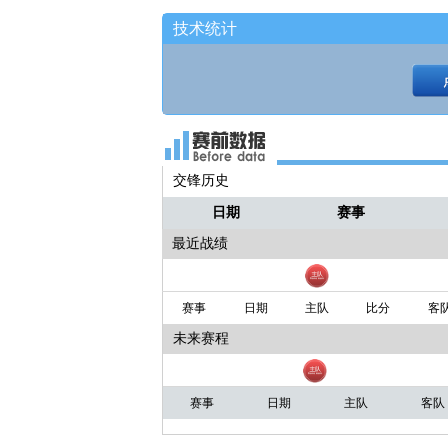
技术统计
交锋历史
日期
赛事
最近战绩
赛事
日期
主队
比分
客
未来赛程
赛事
日期
主队
客队