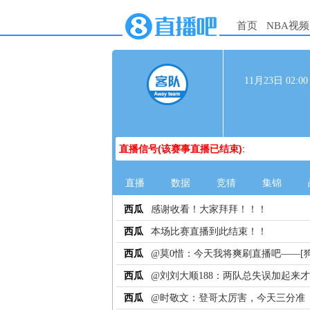
首页
NBA视频
11月23日 02:
直播信号(该赛事直播已结束)
:
直播
数据
竞猜
集锦
西瓜
感谢收看！大家拜拜！！！
西瓜
本场比赛直播到此结束！！
西瓜
@莫0惜：今天我将爽刷直播吧——[狗
西瓜
@刘刘大顺188：两队总失误加起来才
西瓜
@时敬文：登哥太厉害，今天三分准