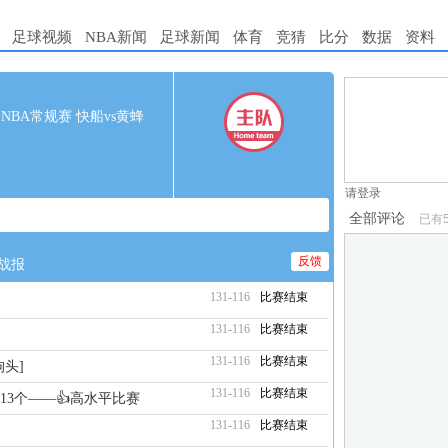
足球视频
NBA新闻
足球新闻
体育
竞猜
比分
数据
资料
1.电脑端新用
00 NBA常规赛 快船vs黄蜂
2.发言请遵守国
3.禁止发布任
请登录
全部评论
已有
反馈
战报
131-116
比赛结束
131-116
比赛结束
131-116
比赛结束
头]
131-116
比赛结束
13个——👍高水平比赛
131-116
比赛结束