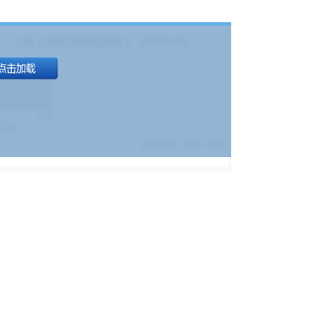
，上海上港能否取得进球？（08月04日
1.9
)
17%
9380
$
截止时间：
08-01 19:00