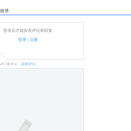
微博
登录后才能发表评论和回复
户可以发表评论了！
家法律法规.
登录
|
注册
何宣传、广告、侮辱攻击他人、刷屏等信息.
5457
条评论
刷新评论