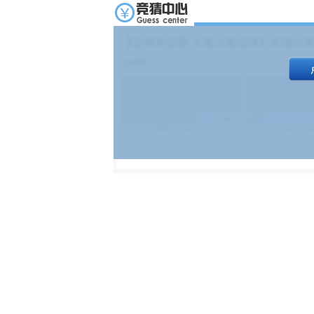
【足球友谊赛 上海上港进球】本场比赛
19:00）
能
(
1.9
)
不能
(
83%
499
次
340129
$
100
次
4