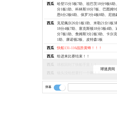
西瓜
哈登55分3板7助、祖巴茨18分9板6助
分1板1助、科林斯10分7板、巴图姆9
恩6分2板6助、保罗3分4板8助、尼德
西瓜
克尼佩尔26分1板1助、米勒21分1板
18分4板7助、塞克斯顿18分3板4助
分7板1助、詹姆斯3分2板3助、卡尔
1助、康诺顿2板、皮特森1板
西瓜
快船131-116战胜黄蜂！！！
西瓜
给进来比赛结束！！
西瓜
球权回到了快船手里！！
球迷房间
西瓜
镜头没给想要打一个啊！！
西瓜
普拉姆利的失误！！
弹幕
西瓜
黄蜂开个球扔前场失误出界！！
西瓜
还有1秒比赛时间！！
西瓜
24秒违例！！