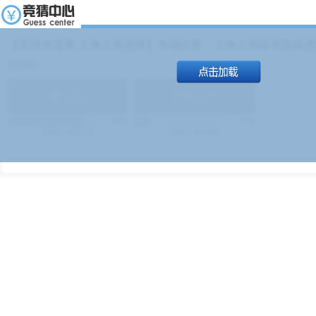
【足球友谊赛 上海上港进球】本场比赛，上海上港能否取得进球
19:00）
能
(
1.9
)
不能
(
1.9
)
83%
17%
499
次
340129
$
100
次
49380
$