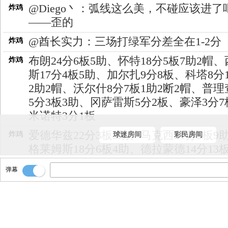
@Diego丶：弧线这么美，不碰应该进了
炸鸡
——歪的
@酋长实力：三场打绿军分差全在1-2分
炸鸡
布朗24分6板5助、怀特18分5板7助2帽
炸鸡
斯17分4板5助、加尔扎9分8板、科塔8分
2助2帽、沃尔什8分7板1助2断2帽、普理
5分3板3助、冈萨雷斯5分2板、豪泽3分7
米诺特3分1板
爱德华兹22分3板3助、马克西21分5板9
炸鸡
球迷房间
彩民房间
格莱姆斯18分6板4助、德拉蒙德14分13
乌布雷12分7板、沃特福德7分2板1助、
弹幕
库姆6分3板3助2帽、博纳2分4板2帽、麦
1板1助、沃克3助
看看数据！！
炸鸡
炸鸡