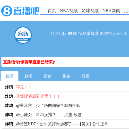
首页
NBA视频
足球视频
NBA新闻
足
11月12日 09:00 NBA常规赛 凯尔特人vs76人
直播信号(该赛事直播已结束)
:
直播
数据
竞猜
集锦
战报
炸鸡
再见！！
炸鸡
这场比赛就到这里了！！
炸鸡
@星淇六：少了塔图姆完全就两个队
炸鸡
@小谦爿：科塔没扣？——点篮 放篮
炸鸡
@肯定KD7：公牛又掉附加赛了——[笑哭] 公牛正常