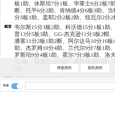
板1助、休斯坦7分1板、华莱士6分2板7助
断、托平6分2助、肯纳德4分6板3助、当
分3板1助、盖耶2分2板2助、纽厄尔2分2
韦尔斯15分3板2助、科沃德15分1板1助
戴普
普13分5板3助、GG-杰克逊11分3板2帽
潘塞11分2板1助2断、阿尔达马10分10板
助、杰罗姆10分4助、兰代尔9分7板1助
罗斯珀9分4板1助、霍尔7分3板1助、洛夫
分3板、斯莫尔3分5助、康查尔3板2断、
2板
球迷房间
彩民房间
老鹰122-116击败灰熊！！
戴普
弹幕
全场比赛结束！！
戴普
时间走完！！！
戴普
不打了！！！
戴普