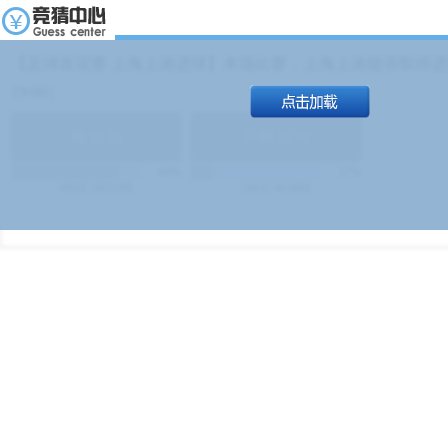
【足球友谊赛 上海上港进球】本场比赛，上海上港能否取得进球
19:00）
能
(
1.9
)
不能
(
1.9
)
83%
17%
499
次
340129
$
100
次
49380
$