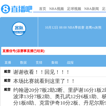
首页
NBA视频
足球视频
NBA新闻
足
10月12日 08:00 NBA季前赛 老鹰vs灰熊
直播信号(该赛事直播已结束)
:
直播
数据
竞猜
集锦
战报
谢谢收看！！回见！！！
戴普
本场比赛就看到这里了！！
戴普
约翰逊20分7板2助2断、里萨谢16分1板
戴普
波津13分7板2助、奥孔武12分6板1助、杨
分1板8助、克雷伊奇10分2板、丹尼尔斯9