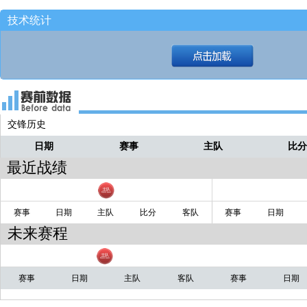
篮板休斯坦保护住！！
戴普
技术统计
第二罚也没有！！！
戴普
第一罚不中！！！
戴普
霍尔上罚球线！！
戴普
4.4秒！！送灰熊罚球！！
戴普
交锋历史
吹了他推人啊！！
戴普
日期
赛事
主队
比
但是裁判哨响！！
戴普
最近战绩
没有进！！篮板盖耶抓到！！
戴普
科沃德接球再射三分！！
赛事
日期
主队
比分
客队
赛事
日期
戴普
未来赛程
赛事
日期
主队
客队
赛事
日期