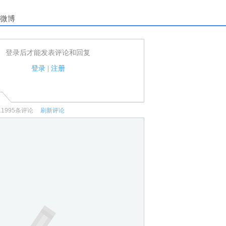
微博
登录后才能发表评论和回复
户可以发表评论了！
家法律法规.
登录
|
注册
何宣传、广告、侮辱攻击他人、刷屏等信息.
11995
条评论
刷新评论