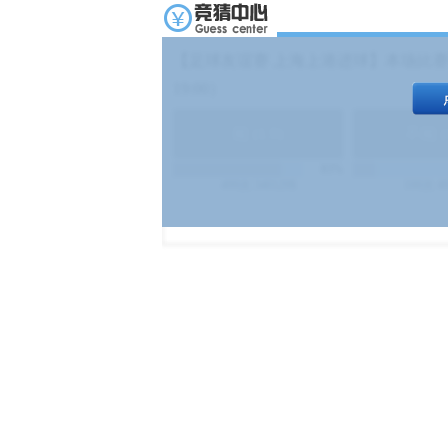
【足球友谊赛 上海上港进球】本场比赛
19:00）
能
(
1.9
)
不能
(
83%
499
次
340129
$
100
次
4