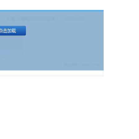
，上海上港能否取得进球？（08月04日
1.9
)
17%
9380
$
截止时间：
08-01 19:00