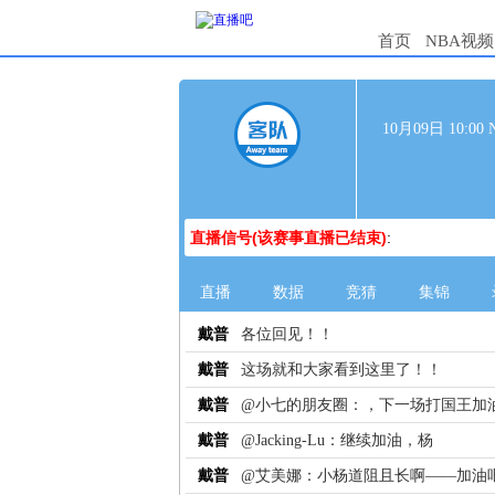
首页
NBA视频
10月09日 10:
直播信号(该赛事直播已结束)
:
直播
数据
竞猜
集锦
戴普
各位回见！！
戴普
这场就和大家看到这里了！！
戴普
@小七的朋友圈：，下一场打国王加
戴普
@Jacking-Lu：继续加油，杨
戴普
@艾美娜：小杨道阻且长啊——加油