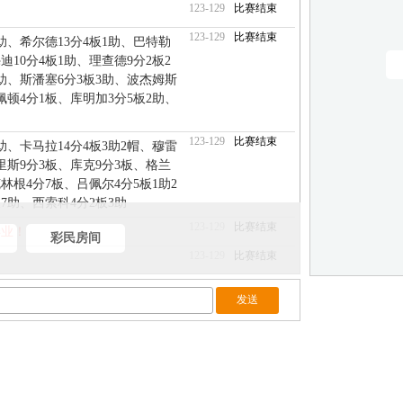
123-129
比赛结束
123-129
比赛结束
2助、希尔德13分4板1助、巴特勒
穆迪10分4板1助、理查德9分2板2
3助、斯潘塞6分3板3助、波杰姆斯
佩顿4分1板、库明加3分5板2助、
123-129
比赛结束
3助、卡马拉14分4板3助2帽、穆雷
、里斯9分3板、库克9分3板、格兰
克林根4分7板、吕佩尔4分5板1助2
7助、西索科4分2板3助
123-129
比赛结束
毕业！
彩民房间
123-129
比赛结束
123-129
比赛结束
123-129
第4节
123-129
第4节