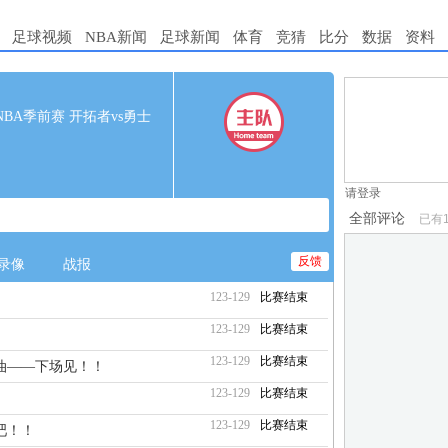
足球视频
NBA新闻
足球新闻
体育
竞猜
比分
数据
资料
1.电脑端新用
00 NBA季前赛 开拓者vs勇士
2.发言请遵守国
3.禁止发布任
请登录
全部评论
已有
反馈
录像
战报
123-129
比赛结束
123-129
比赛结束
123-129
比赛结束
油——下场见！！
123-129
比赛结束
123-129
比赛结束
吧！！