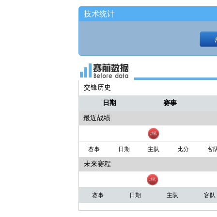
技术统计
交锋历史
日期
赛事
最近战绩
赛事
日期
主队
比分
客
未来赛程
赛事
日期
主队
客队