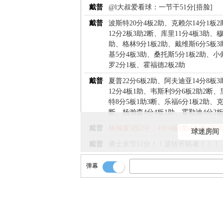
戴普
@l大叔爱看球：一节干51分[捂脸]
戴普
波斯特20分4板2助、克赖尔14分1板
12分2板3助2断、库里11分4板3助、
助、格林9分1板2助、戴维斯6分5板
基5分4板3助、桑托斯5分1板2助、小
罗2分1板、霍福德2板2助
戴普
夏普22分6板2助、阿夫迪亚14分8板
12分4板1助、韦斯利9分6板2助2断
特8分5板1助3断、乐福6分1板2助、
断、杨瀚森4分4板1助、霍勒迪4分2板
戴普
杨瀚森5投2中，4分4板1助4失误6犯
球迷房间
戴普
勇士末节51分！！逆转开拓者！！！
戴普
全场比赛结束！！！
弹幕
戴普
球开出来！！时间到！！
戴普
第二罚命中！！[勇士129-123开拓者]