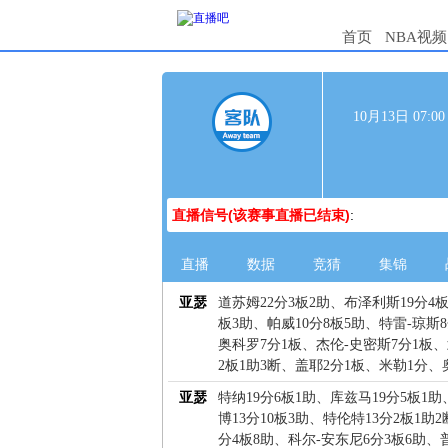
首页
NBA视频
10月13日 07:
直播信号(该赛事直播已结束)
:
直播
数据
竞猜
集锦
亚瑟
道苏姆22分3板2助、布泽利斯19分4板
板3助、帕威10分8板5助、特雷-琼斯
奥科罗7分1板、杰伦-史密斯7分1板
2板1助3断、盖耶2分1板、米勒1分
亚瑟
特纳19分6板1助、库兹马19分5板1
博13分10板3助、特伦特13分2板1助2
分4板8助、科尔-安东尼6分3板6助、