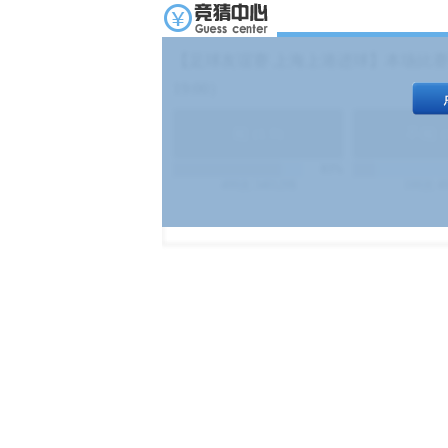
【足球友谊赛 上海上港进球】本场比赛
19:00）
能
(
1.9
)
不能
(
83%
499
次
340129
$
100
次
4