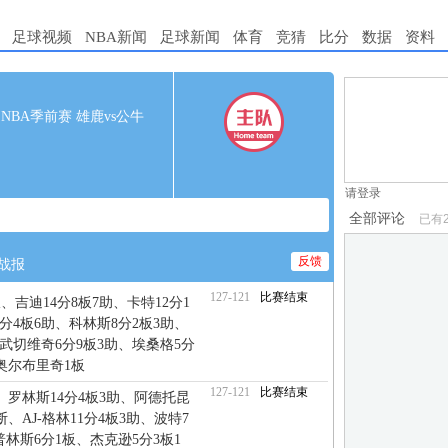
足球视频
NBA新闻
足球新闻
体育
竞猜
比分
数据
资料
1.电脑端新用
00 NBA季前赛 雄鹿vs公牛
2.发言请遵守国
3.禁止发布任
请登录
全部评论
已有
反馈
战报
127-121
比赛结束
、吉迪14分8板7助、卡特12分1
8分4板6助、科林斯8分2板3助、
、武切维奇6分9板3助、埃桑格5分
、奥尔布里奇1板
127-121
比赛结束
助、罗林斯14分4板3助、阿德托昆
断、AJ-格林11分4板3助、波特7
普林斯6分1板、杰克逊5分3板1