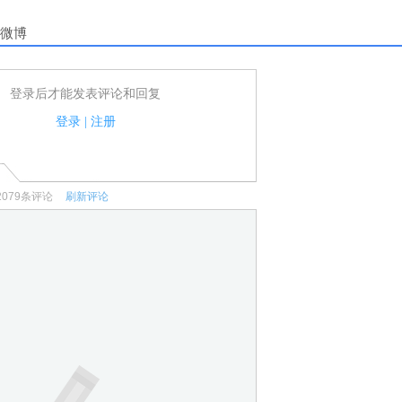
微博
登录后才能发表评论和回复
户可以发表评论了！
家法律法规.
登录
|
注册
何宣传、广告、侮辱攻击他人、刷屏等信息.
2079
条评论
刷新评论