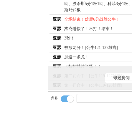
助、波蒂斯5分1板1助、科菲3分1板
斯1分2板
亚瑟
全场结束！雄鹿6分战胜公牛！
亚瑟
杰克逊接了！不打！结束！
亚瑟
3秒！
亚瑟
被放两分！[公牛121-127雄鹿]
亚瑟
加速一条龙！
亚瑟
卡特控球过半场！！
亚瑟
第二罚命中！[公牛119-127雄鹿]
球迷房间
亚瑟
第一罚命中！[公牛119-126雄鹿]
亚瑟
被犯规的杰克逊上罚球线！
弹幕
亚瑟
没有追加判罚！
亚瑟
看看裁判咋说！
亚瑟
但这发生在犯规之后！