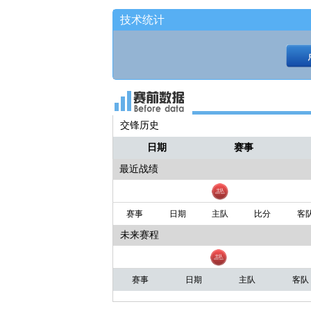
亚瑟
鼻血干出来！离场了！
技术统计
亚瑟
米勒被杰克逊撞了一下！
交锋历史
日期
赛事
最近战绩
赛事
日期
主队
比分
客
未来赛程
赛事
日期
主队
客队