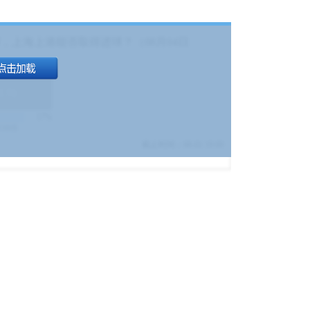
，上海上港能否取得进球？（08月04日
1.9
)
17%
9380
$
截止时间：
08-01 19:00