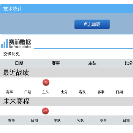
不打了好像
炸鸡
技术统计
长篮板巴恩海泽！！
炸鸡
交锋历史
日期
赛事
主队
比
最近战绩
赛事
日期
主队
比分
客队
赛事
日期
未来赛程
赛事
日期
主队
客队
赛事
日期