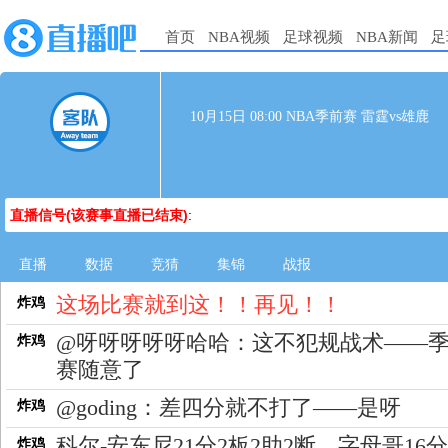
首页
NBA视频
足球视频
NBA新闻
足
10月15日 08:00 NBA季前赛 雷霆vs雄鹿
直播信号(该赛事直播已结束)
:
直播
数据
竞猜
集锦
战报
这场比赛就到这！！再见！！
炸鸡
@呀呀呀呀呀哈哈：这不犯规战术——
炸鸡
赛随意了
@goding：差四分就不打了——是呀
炸鸡
科尔-安东尼21分2板2助2断、字母哥16分
炸鸡