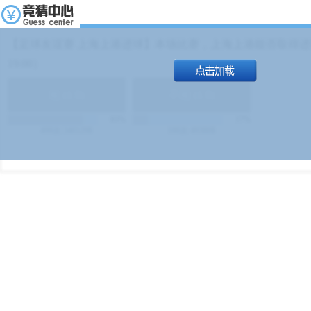
【足球友谊赛 上海上港进球】本场比赛，上海上港能否取得进球
19:00）
能
(
1.9
)
不能
(
1.9
)
83%
17%
499
次
340129
$
100
次
49380
$