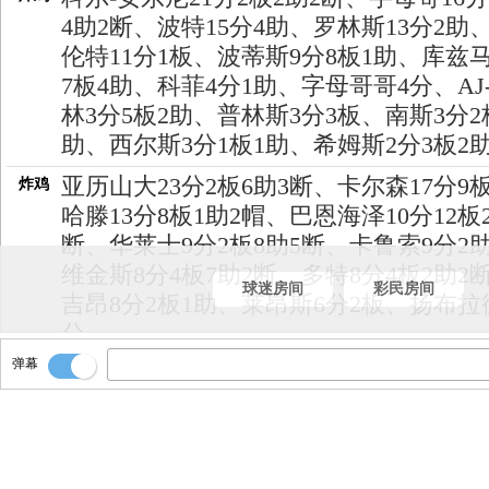
4助2断、波特15分4助、罗林斯13分2助
伦特11分1板、波蒂斯9分8板1助、库兹马
7板4助、科菲4分1助、字母哥哥4分、AJ
林3分5板2助、普林斯3分3板、南斯3分2
助、西尔斯3分1板1助、希姆斯2分3板2
亚历山大23分2板6助3断、卡尔森17分9
炸鸡
哈滕13分8板1助2帽、巴恩海泽10分12板
断、华莱士9分2板8助5断、卡鲁索9分2
维金斯8分4板7助2断、多特8分4板2助2
球迷房间
彩民房间
吉昂8分2板1助、莱昂斯6分2板、扬布拉
分
弹幕
看看数据！！
炸鸡
雷霆力克雄鹿！！
炸鸡
比赛结束！！
炸鸡