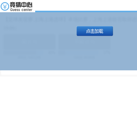
【足球友谊赛 上海上港进球】本场比赛，上海上港能否取得进球
19:00）
能
(
1.9
)
不能
(
1.9
)
83%
17%
499
次
340129
$
100
次
49380
$