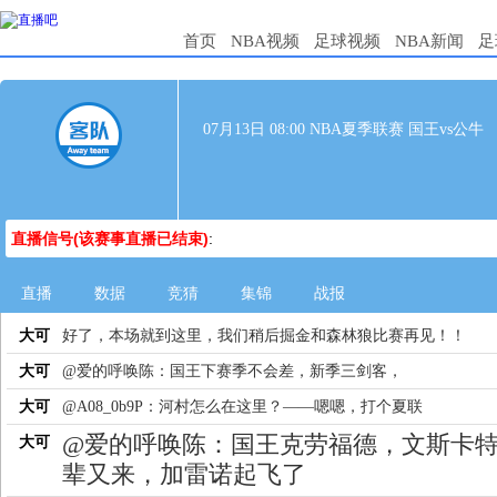
首页
NBA视频
足球视频
NBA新闻
足
07月13日 08:00 NBA夏季联赛 国王vs公牛
直播信号(该赛事直播已结束)
:
直播
数据
竞猜
集锦
战报
大可
好了，本场就到这里，我们稍后掘金和森林狼比赛再见！！
大可
@爱的呼唤陈：国王下赛季不会差，新季三剑客，
大可
@A08_0b9P：河村怎么在这里？——嗯嗯，打个夏联
@爱的呼唤陈：国王克劳福德，文斯卡
大可
辈又来，加雷诺起飞了