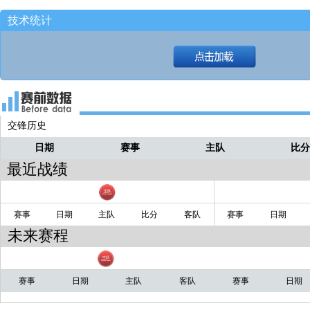
结束！
大可
技术统计
公牛发球出来，也是不打了！
大可
又回表6.5秒！！
大可
公牛发球出来！！
大可
还留下了5.8秒！！
大可
交锋历史
最后耗完一个24秒！！
大可
日期
赛事
主队
比
带过来，开始耗时间！！
大可
最近战绩
后场推进，27秒！
大可
赛事
日期
主队
比分
客队
赛事
日期
未来赛程
赛事
日期
主队
客队
赛事
日期