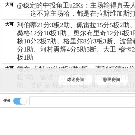
@稳定的中投角卫u2Ks：主场输得真丢
大可
——这不算主场哈，都是在拉斯维加斯
利伯蒂21分3板2助、佩雷拉15分5板2助
大可
桑格12分10板1助、奥尔布里奇12分6板
杨10分2板7助、格里尔8分3板3断、波普
分1助、河村勇辉4分5助3断、大卫-穆卡2
板1助
德文-卡特30分8板3助3断、克利福德19分
大可
板5助、雷诺17分5板2助、克劳福德13分
球迷房间
彩民房间
助、艾萨克-琼斯11分6板2助、史蒂文斯1
2板4助2断、梅森-琼斯5分1板6助、普洛
分2板2助、金西2分2板、考德威尔5板
弹幕
看看全场数据！！
大可
全场结束！！国王109-92大胜公牛！！
大可