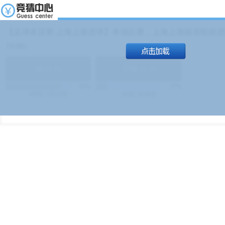
【足球友谊赛 上海上港进球】本场比赛，上海上港能否取得进球
19:00）
能
(
1.9
)
不能
(
1.9
)
83%
17%
499
次
340129
$
100
次
49380
$