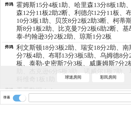
霍姆斯15分4板1助、哈里森13分8板1助
炸鸡
森12分11板2助2断、利德尔12分11板、
10分3板1助、贝茨8分2板2助3断、柯蒂斯
斯8分1板2助、比克曼7分2板6助2断、基
泰-约翰逊3分2板2助、琼斯1分2板
利文斯顿18分3板2助、瑞安18分2助、南
炸鸡
分7板4助、布耶13分3板5助、乌姆德8分
板、泰勒-史密斯7分3板、威廉姆斯7分2
助、杰克逊6分5板3助、诺威尔1板7助、
球迷房间
彩民房间
科维奇1板1助
看看数据！！
炸鸡
弹幕
雄鹿绝杀掘金！！！！
炸鸡
比赛结束了！！
炸鸡
压哨绝杀！！！！
炸鸡