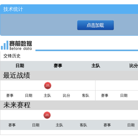
三分一箭穿心！！！！！[雄鹿90-89掘金
炸鸡
技术统计
球划出一道美丽的弧线！！
炸鸡
再投！！！！
炸鸡
后撤步虚晃一枪！！
炸鸡
交锋历史
日期
赛事
主队
比
最近战绩
赛事
日期
主队
比分
客队
赛事
日期
未来赛程
赛事
日期
主队
客队
赛事
日期