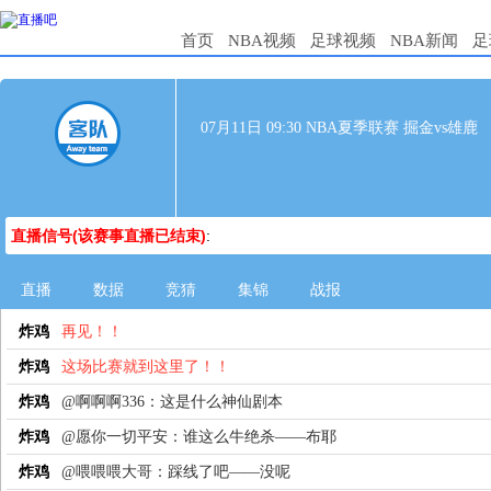
首页
NBA视频
足球视频
NBA新闻
足
07月11日 09:30 NBA夏季联赛 掘金vs雄鹿
直播信号(该赛事直播已结束)
:
直播
数据
竞猜
集锦
战报
炸鸡
再见！！
炸鸡
这场比赛就到这里了！！
炸鸡
@啊啊啊336：这是什么神仙剧本
炸鸡
@愿你一切平安：谁这么牛绝杀——布耶
炸鸡
@喂喂喂大哥：踩线了吧——没呢