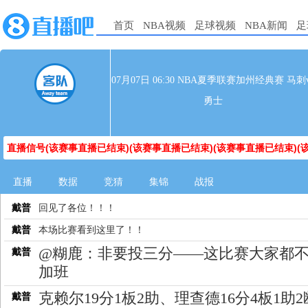
首页
NBA视频
足球视频
NBA新闻
足
07月07日 06:30 NBA夏季联赛加州经典赛 马刺v
勇士
直播信号(该赛事直播已结束)(该赛事直播已结束)(该赛事直播已结束)(
直播
数据
竞猜
集锦
战报
戴普
回见了各位！！！
戴普
本场比赛看到这里了！！
@糊鹿：非要投三分——这比赛大家都
戴普
加班
克赖尔19分1板2助、理查德16分4板1助
戴普