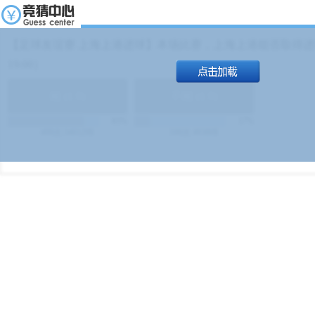
【足球友谊赛 上海上港进球】本场比赛，上海上港能否取得进球
19:00）
能
(
1.9
)
不能
(
1.9
)
83%
17%
499
次
340129
$
100
次
49380
$