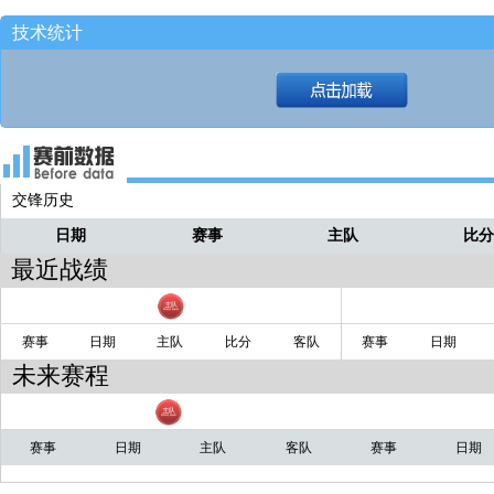
技术统计
球弹了两下！！！
戴普
横带一步直接拔了三分球！！！！
戴普
中路叫挡！！走左手！！
戴普
给到弧顶理查德！！！
戴普
交锋历史
勇士前场开球！！！
戴普
日期
赛事
主队
比
6.2秒钟！！！
戴普
最近战绩
应该是还没到数！！
戴普
赛事
日期
主队
比分
客队
赛事
日期
未来赛程
赛事
日期
主队
客队
赛事
日期