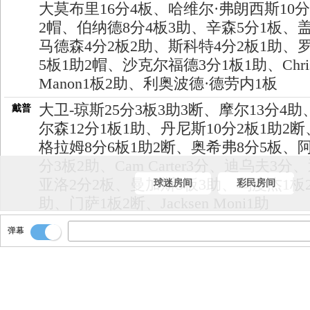
大莫布里16分4板、哈维尔·弗朗西斯10分
2帽、伯纳德8分4板3助、辛森5分1板、盖
马德森4分2板2助、斯科特4分2板1助、罗
5板1助2帽、沙克尔福德3分1板1助、Chri
Manon1板2助、利奥波德·德劳内1板
大卫-琼斯25分3板3助3断、摩尔13分4助
戴普
尔森12分1板1助、丹尼斯10分2板1助2
格拉姆8分6板1助2断、奥希弗8分5板、阿
分3板2助、Cam Carter3分、迪乌夫3分
亚洛2分2板、曼加斯3板3助、乌度杰1板
球迷房间
彩民房间
助、门萨1板2断、Jacksen Moni1助
马刺90-88击败勇士！！！
戴普
弹幕
全场比赛结束！！
戴普
时间刚好走完！！！
戴普
没有进！！！！
戴普