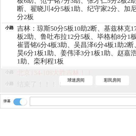
板6助、范子铭7分3助、张才仁5分2板2助
断、翟晓川4分5板1助、纪守家2分、加尼
分2板
吉林：琼斯50分5板10助2断、基兹林克1
小路
板2助、鲁吐布拉12分5板、毕格柏8分1
崔晋铭6分4板3助、吴昌泽6分4板1助2断
昊6分1板1助、姜伟泽3分1板1助、赵嘉浩
1助、栾利程1板
北京134-108大胜吉林！！
小路
球迷房间
彩民房间
结束了！！！！
小路
最后三分偏出！！
小路
弹幕
再回给姜伟泽！！
小路
传右翼栾利程！！
小路
交给姜伟泽！！
小路