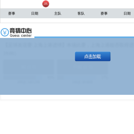
赛事
日期
主队
客队
赛事
日期
【足球友谊赛 上海上港进球】本场比赛，上海上港能否取得进球
19:00）
能
(
1.9
)
不能
(
1.9
)
83%
17%
499
次
340129
$
100
次
49380
$