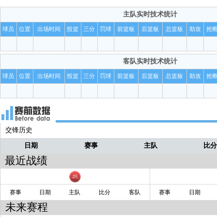
赵嘉浩控球过来！！
小路
主队
实时技术统计
13秒！！！！
小路
球员
位置
出场时间
投篮
三分
罚球
前篮板
后篮板
总篮板
助攻
抢
得分了！！[134-108]
小路
客队
实时技术统计
纪守家突进去上篮！！
小路
球员
位置
出场时间
投篮
三分
罚球
前篮板
后篮板
总篮板
助攻
抢
给左翼纪守家！！
小路
交锋历史
日期
赛事
主队
比
最近战绩
赛事
日期
主队
比分
客队
赛事
日期
未来赛程