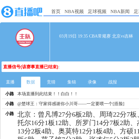
首页
NBA视频
足球视频
NBA新闻
足
03月19日 19:35 CBA常规赛 北京vs吉林
直播信号(该赛事直播已结束)
:
直播
数据
竞猜
集锦
录像
战报
小路
本场直播到此结束！！白白！！
小路
@楚球王：守家得感谢你小川哥——一定要喂一个[捂脸]
北京：曾凡博27分6板2助、周琦22分7板
小路
托尔16分1板12助、所罗门14分7板2助
13分2板4助、奥莫特12分1板4助、方硕1