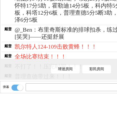
怀特17分5助，霍勒迪14分5板，科内特5
板，科塔12分6板，普理查德5分5断3助
泽6分5板
@_Ben：布里奇斯标准的排球扣杀，练
戴普
[笑哭]——还挺舒展
凯尔特人124-109击败黄蜂！！！
戴普
全场比赛结束！！！
戴普
不打了！！压完时间！！！
戴普
球迷房间
彩民房间
普理查德带过来！！！
戴普
20秒钟！！！
戴普
弹幕
是科塔的干扰球！！！
戴普
补篮得分了！！[黄蜂109-124凯尔特人]
戴普
篮板迪亚巴特！！！
戴普