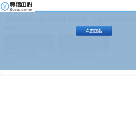
【足球友谊赛 上海上港进球】本场比赛，上海上港能否取得进球
19:00）
能
(
1.9
)
不能
(
1.9
)
83%
17%
499
次
340129
$
100
次
49380
$