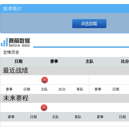
技术统计
托举挑篮不中！！！
戴普
变向突中路进来！！！
戴普
交锋历史
日期
赛事
主队
比
最近战绩
赛事
日期
主队
比分
客队
赛事
日期
未来赛程
赛事
日期
主队
客队
赛事
日期