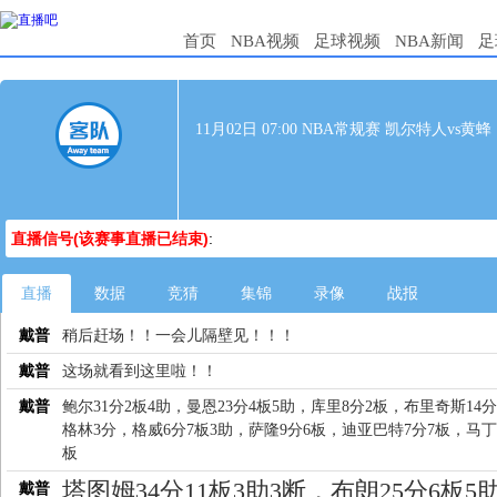
首页
NBA视频
足球视频
NBA新闻
足
11月02日 07:00 NBA常规赛 凯尔特人vs黄蜂
直播信号(该赛事直播已结束)
:
直播
数据
竞猜
集锦
录像
战报
戴普
稍后赶场！！一会儿隔壁见！！！
戴普
这场就看到这里啦！！
戴普
鲍尔31分2板4助，曼恩23分4板5助，库里8分2板，布里奇斯14
格林3分，格威6分7板3助，萨隆9分6板，迪亚巴特7分7板，马丁
板
塔图姆34分11板3助3断，布朗25分6板5
戴普