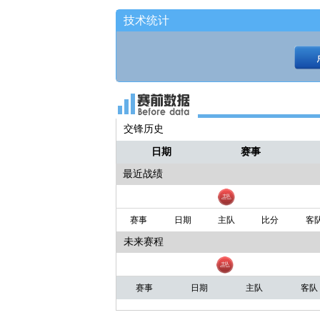
大可
22.8秒！！
技术统计
大可
压哨三不沾出界！！
交锋历史
日期
赛事
最近战绩
赛事
日期
主队
比分
客
未来赛程
赛事
日期
主队
客队