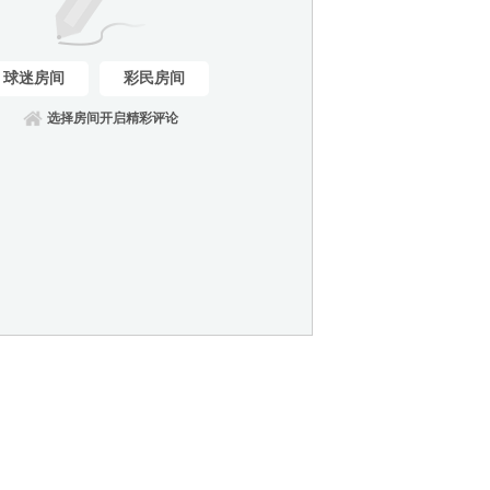
球迷房间
彩民房间
选择房间开启精彩评论