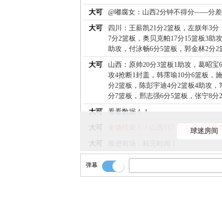
大可
@嘟腐女：山西2分钟不得分——分差从
大可
四川：王薪凯21分2篮板，左朕年3分
7分2篮板，奥贝克帕17分15篮板3助
助攻，付泳畅6分5篮板，郭金林2分2
大可
山西：原帅20分3篮板1助攻，葛昭宝6
攻4抢断1封盖，韩霈瑜10分6篮板，施
分2篮板，陈彭宇迪4分2篮板4助攻，
分7篮板，邢志强6分5篮板，张宁8分
大可
看看数据！！
大可
全场结束！！山西117-77大胜四川整
球迷房间
大可
推进前场，耗完时间！
大可
10秒！
弹幕
大可
不中，常林篮板！！
大可
外线三分投了！
大可
赵芮带球推进！！