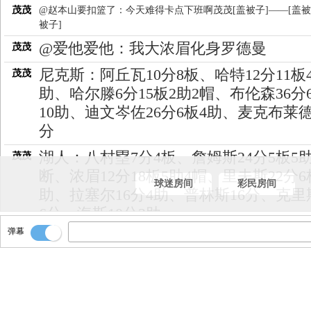
茂茂
@赵本山要扣篮了：今天难得卡点下班啊茂茂[盖被子]——[盖被
被子]
@爱他爱他：我大浓眉化身罗德曼
茂茂
尼克斯：阿丘瓦10分8板、哈特12分11板
茂茂
助、哈尔滕6分15板2助2帽、布伦森36分
10助、迪文岑佐26分6板4助、麦克布莱德
分
湖人：八村塁7分4板、詹姆斯24分5板5助
茂茂
断、浓眉12分18板5助4帽、里夫斯22分6
球迷房间
彩民房间
助、拉塞尔16分4助、普林斯16分、克里
6分、海斯10分3助
弹幕
看看本场数据！！
茂茂
尼克斯9连胜被终结
茂茂
湖人113-105尼克斯
茂茂