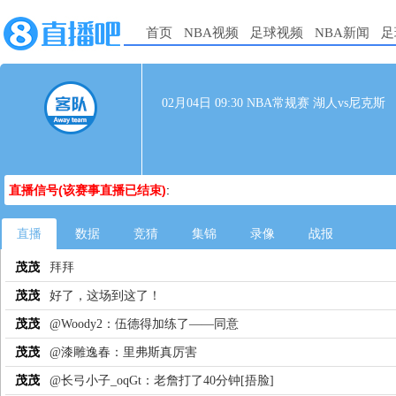
首页
NBA视频
足球视频
NBA新闻
足
02月04日 09:30 NBA常规赛 湖人vs尼克斯
直播信号(该赛事直播已结束)
:
直播
数据
竞猜
集锦
录像
战报
茂茂
拜拜
茂茂
好了，这场到这了！
茂茂
@Woody2：伍德得加练了——同意
茂茂
@漆雕逸春：里弗斯真厉害
茂茂
@长弓小子_oqGt：老詹打了40分钟[捂脸]