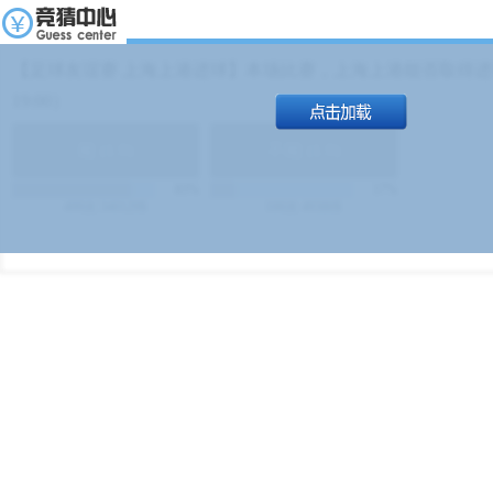
【足球友谊赛 上海上港进球】本场比赛，上海上港能否取得进球
19:00）
能
(
1.9
)
不能
(
1.9
)
83%
17%
499
次
340129
$
100
次
49380
$