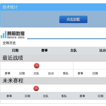
比赛结束！
茂茂
技术统计
布伦森接球不投了
茂茂
尼克斯后场发球！
茂茂
第二罚进[尼克斯105-113湖人]
茂茂
交锋历史
日期
赛事
主队
比
最近战绩
赛事
日期
主队
比分
客队
赛事
日期
未来赛程
赛事
日期
主队
客队
赛事
日期