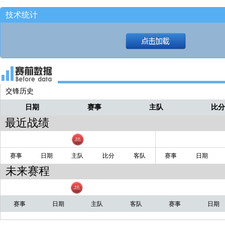
投一个进了[129-122]
技术统计
刘天意来！！
炸鸡
交锋历史
日期
赛事
主队
比
最近战绩
赛事
日期
主队
比分
客队
赛事
日期
未来赛程
赛事
日期
主队
客队
赛事
日期