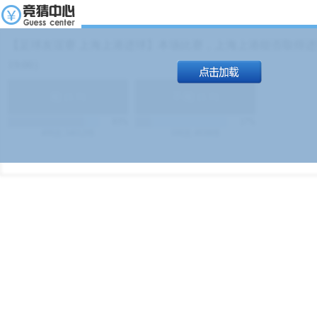
【足球友谊赛 上海上港进球】本场比赛，上海上港能否取得进球
19:00）
能
(
1.9
)
不能
(
1.9
)
83%
17%
499
次
340129
$
100
次
49380
$