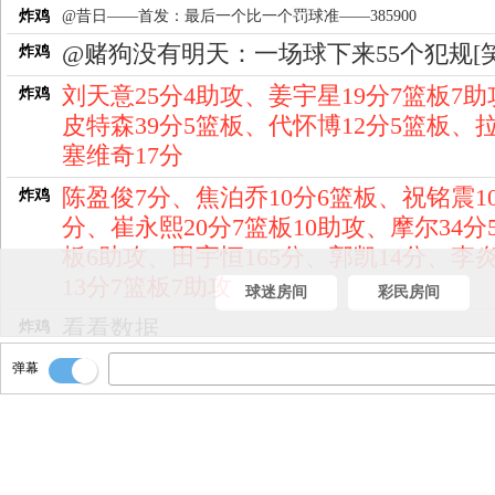
炸鸡
@昔日——首发：最后一个比一个罚球准——385900
@赌狗没有明天：一场球下来55个犯规[笑
炸鸡
刘天意25分4助攻、姜宇星19分7篮板7助
炸鸡
皮特森39分5篮板、代怀博12分5篮板、
塞维奇17分
陈盈俊7分、焦泊乔10分6篮板、祝铭震1
炸鸡
分、崔永熙20分7篮板10助攻、摩尔34分
板6助攻、田宇恒165分、郭凯14分、李
13分7篮板7助攻
球迷房间
彩民房间
看看数据
炸鸡
广州击败吉林
弹幕
炸鸡
比赛结束！！
炸鸡
5秒
炸鸡
炸鸡