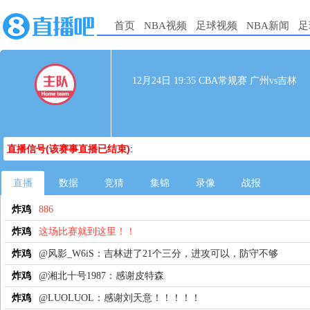
首页
NBA视频
足球视频
NBA新闻
足
12月24日 19:35 CBA常规赛 广州vs吉林
直播信号(该赛事直播已结束)
:
直播
数据
竞猜
集锦
录像
战报
炸鸡
886
炸鸡
这场比赛就到这里！！
炸鸡
@风影_W6iS：吉林进了21个三分，进攻可以，防守不够
炸鸡
@湘北十号1987：感谢皮特森
炸鸡
@LUOLUOL：感谢刘天意！！！！！