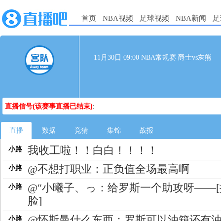
首页
NBA视频
足球视频
NBA新闻
足
11月30日 09:00 NBA常规赛 爵士vs灰熊
直播信号(该赛事直播已结束)
:
直播
数据
竞猜
集锦
战报
我收工啦！！白白！！！！
小路
@不想打职业：正负值全场最高啊
小路
@″小曦子、っ：给罗斯一个助攻呀——[
小路
脸]
@怀斯曼什么东西：罗斯可以油箱还有
小路