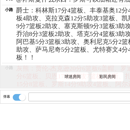
爵士：科林斯17分4篮板、丰泰基奥12分
小路
板4助攻、克拉克森12分5助攻3篮板、凯
9分7篮板2助攻、塞克斯顿9分3篮板3助
乔治8分3篮板2助攻、塔克5分4篮板3助
阿巴基5分3篮板3助攻、奥利尼克5分2篮
助攻、萨马尼奇5分2篮板、尤特赛文4分
板！！
灰熊：贾伦-杰克逊20分6篮板6盖帽、罗迪
小路
分6篮板、贝恩17分9助攻7篮板3抢断、
球迷房间
彩民房间
15分8篮板、罗斯14分9助攻4篮板、阿尔
11分4篮板、比永博6分6篮板2助攻、扎威
弹幕
8篮板2助攻！！
看看数据！！！！
小路
灰熊105-91击败爵士！！结束4连败！！
小路