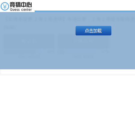
【足球友谊赛 上海上港进球】本场比赛，上海上港能否取得进球
19:00）
能
(
1.9
)
不能
(
1.9
)
83%
17%
499
次
340129
$
100
次
49380
$