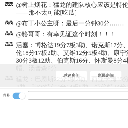
@树上烟花：猛龙的建队核心应该是特
茂茂
——那不太可能[吃瓜]
@布丁小公主呀：最后一分钟30分.……
茂茂
@骆哥哥：有幸见证这个时刻！！！
茂茂
活塞：博格达19分7板3助、诺克斯17分
茂茂
伦18分17板2助、艾维12分5板4助、康
30分3板12助、伯克斯16分、怀斯曼8分4
帽、汤普森6分
球迷房间
彩民房间
猛龙：巴恩斯22分9板2助、西亚卡姆35分
茂茂
4助、珀尔特尔4分14板5助、特伦特24分
断、施罗德30分9助、布歇4分、赛迪斯-
弹幕
分2断
我们先看看这场数据！！！
茂茂
活塞主场全体球迷起立！！眼含热泪！
茂茂