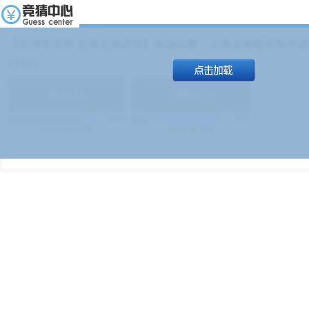
【足球友谊赛 上海上港进球】本场比赛，上海上港能否取得进球
19:00）
能
(
1.9
)
不能
(
1.9
)
83%
17%
499
次
340129
$
100
次
49380
$