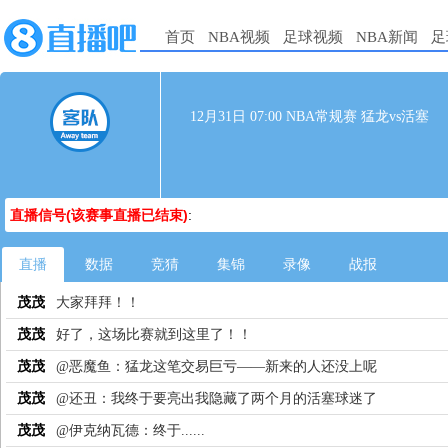
首页
NBA视频
足球视频
NBA新闻
足
12月31日 07:00 NBA常规赛 猛龙vs活塞
直播信号(该赛事直播已结束)
:
直播
数据
竞猜
集锦
录像
战报
茂茂
大家拜拜！！
茂茂
好了，这场比赛就到这里了！！
茂茂
@恶魔鱼：猛龙这笔交易巨亏——新来的人还没上呢
茂茂
@还丑：我终于要亮出我隐藏了两个月的活塞球迷了
茂茂
@伊克纳瓦德：终于......