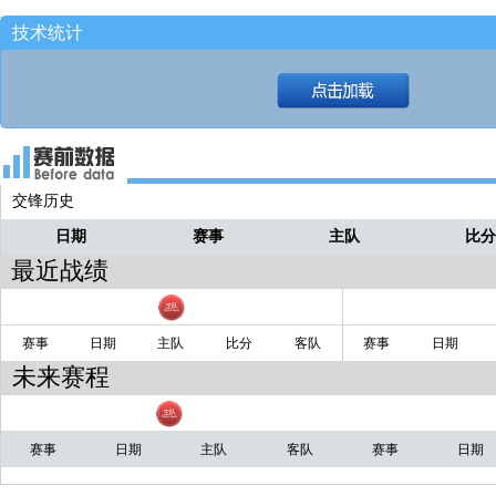
一直没有放弃！！！！
技术统计
活塞拿到了他们本赛季的第三
茂茂
胜！！！！！！
2分险胜猛龙！！！！！
茂茂
结束了28连败！！！不容易！！！！
茂茂
交锋历史
活塞终于！！！
茂茂
日期
赛事
主队
比
结束了！！结束了！！！
茂茂
最近战绩
赛事
日期
主队
比分
客队
赛事
日期
未来赛程
赛事
日期
主队
客队
赛事
日期