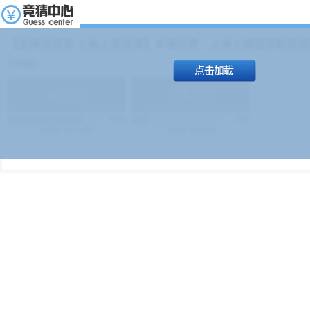
【足球友谊赛 上海上港进球】本场比赛，上海上港能否取得进球
19:00）
能
(
1.9
)
不能
(
1.9
)
83%
17%
499
次
340129
$
100
次
49380
$