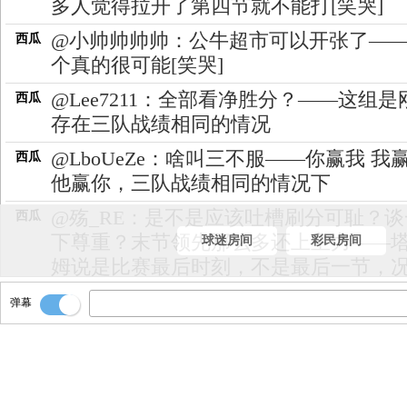
多人觉得拉开了第四节就不能打[笑哭]
@小帅帅帅帅：公牛超市可以开张了—
西瓜
个真的很可能[笑哭]
@Lee7211：全部看净胜分？——这组是
西瓜
存在三队战绩相同的情况
@LboUeZe：啥叫三不服——你赢我 我
西瓜
他赢你，三队战绩相同的情况下
@殇_RE：是不是应该吐槽刷分可耻？谈
西瓜
下尊重？末节领先那么多还上主力——
球迷房间
彩民房间
姆说是比赛最后时刻，不是最后一节，
塔图姆最后1分多时间就下了啊[笑哭]
弹幕
@阔落写闭冰分答：可是篮网赢了魔术
西瓜
凯尔特人赢了篮网。你说谁第一。——
这场凯尔特人要往死里打至少得赢22，
分才能超魔术去晋级