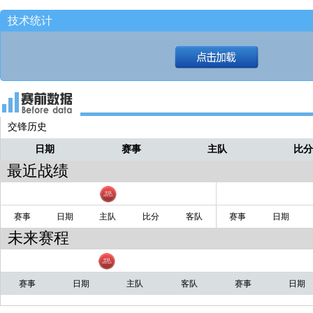
@mlxjzzz：不是 魔术已经晋级了啊——
西瓜
技术统计
赢了三家三不服，凯尔特人净胜分就晋
布朗30分8篮板6助攻、塔图姆21分7篮板
西瓜
攻、霍福德16分9篮板6助攻2抢断3盖帽
里克-怀特14分3篮板7助攻2抢断、霍勒迪
分7篮板9助攻、普理查德11分5篮板2助
交锋历史
豪泽9分9篮板2助攻、科内特4分3篮板3
日期
赛事
主队
比
帽、班顿5分
最近战绩
赛事
日期
主队
比分
客队
赛事
日期
未来赛程
赛事
日期
主队
客队
赛事
日期