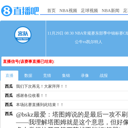
首页
NBA视频
足球视频
NBA新闻
足
11月29日 08:30 NBA常规赛东部季中锦标赛C
公牛vs凯尔特人
直播信号(该赛事直播已结束)
:
直播
数据
竞猜
集锦
录像
战报
西瓜
我们下次再见！大家拜拜！！
西瓜
感谢各位收看！！
西瓜
本场比赛直播到此结束！！
@bskz最爱：塔图姆说的是最后一攻不刷
西瓜
——我理解塔图姆就是这个意思，但好