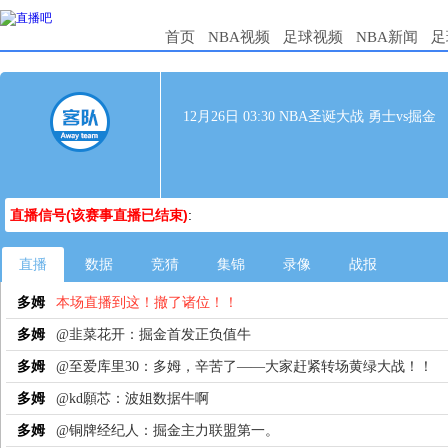
首页
NBA视频
足球视频
NBA新闻
足
12月26日 03:30 NBA圣诞大战 勇士vs掘金
直播信号(该赛事直播已结束)
:
直播
数据
竞猜
集锦
录像
战报
多姆
本场直播到这！撤了诸位！！
多姆
@韭菜花开：掘金首发正负值牛
多姆
@至爱库里30：多姆，辛苦了——大家赶紧转场黄绿大战！！
多姆
@kd願芯：波姐数据牛啊
多姆
@铜牌经纪人：掘金主力联盟第一。