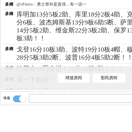
多姆
@vFierro：勇士替补是真强，有一说一
库明加13分5板2助、库里18分2板4助、
多姆
分6板、波杰姆斯基13分9板6助5断、萨
14分5板2助、维金斯22分3板2助、保罗1
板3助！！
戈登16分10板3助、波特19分10板4帽、
多姆
28分5板3助2断、波普16分4板5助2断！
约基奇18罚全进！26分14板8助！！！
多姆
球迷房间
彩民房间
看一下数据！！！
多姆
掘金击败勇士！！！！
多姆
弹幕
全场比赛结束！！！
多姆
不打了！！
多姆