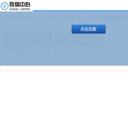
【足球友谊赛 上海上港进球】本场比赛，上海上港能否取得进球
19:00）
能
(
1.9
)
不能
(
1.9
)
83%
17%
499
次
340129
$
100
次
49380
$