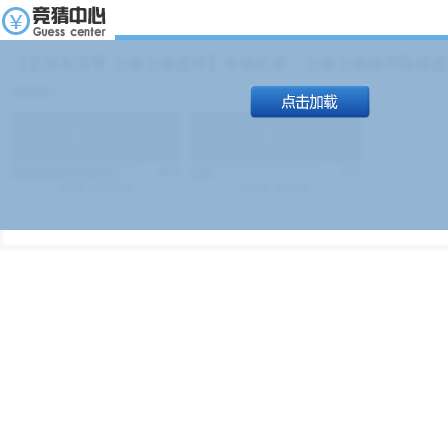
【足球友谊赛 上海上港进球】本场比赛，上海上港能否取得进球
19:00）
能
(
1.9
)
不能
(
1.9
)
83%
17%
499
次
340129
$
100
次
49380
$