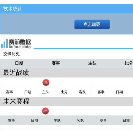
泽辰2分3篮板
技术统计
看下数据！！
西瓜
辽宁97-71战胜宁波！！！
西瓜
全场比赛结束！！！
西瓜
耗完时间！！
西瓜
交锋历史
球给弗格！！！
西瓜
日期
赛事
主队
比
最近战绩
赛事
日期
主队
比分
客队
赛事
日期
未来赛程
赛事
日期
主队
客队
赛事
日期