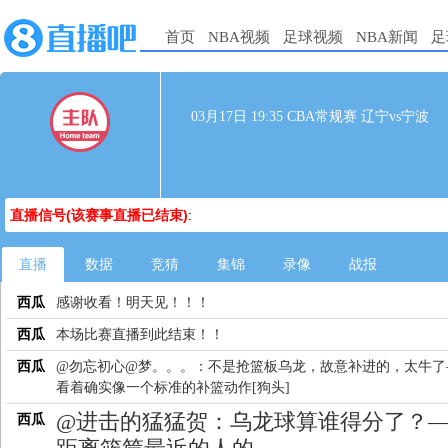
首页
NBA视频
足球视频
NBA新闻
足
03月17日 19:35 CBA常规赛 辽宁vs宁波
直播信号(该赛事直播已结束)
:
直播
数据
竞猜
集锦
录像
战报
西瓜
感谢收看！明天见！！！
西瓜
本场比赛直播到此结束！！
西瓜
@勿忘初心@梦。。。：不是抢篮板乌龙，故意补进的，太牛了
看着确实像一个标准的补篮动作[狗头]
@进击的猛猛贺：乌龙球算谁得分了？
西瓜