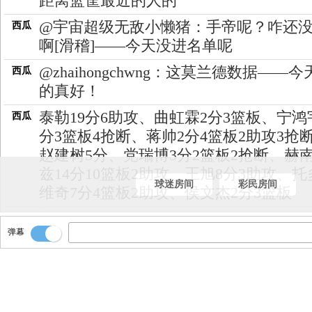
距离篮筐最近的人的
@宇宙超级无敌小懒猪：手帝呢？咋还
西瓜
啊[滑稽]——今天没进名单呢
@zhaihongchwng：这莫兰德数据——今
西瓜
的真好！
泰勒19分6助攻、曲虹霖2分3篮板、宁鸿
西瓜
分3篮板4抢断、蒋帅2分4篮板2助攻3抢
赵建树5分、党瑞博3分2篮板2抢断、赫
兹14分10篮板2助攻、王旭8分3助攻、托
球迷房间
彩民房间
维奇7分4篮板2助攻、侯文杰2分3篮板
郭艾伦22分2篮板8助攻、韩德君8分7篮
西瓜
弹幕
李晓旭2分6篮板、张镇麟7分2篮板2助攻
断、弗格11分4篮板2助攻3抢断、赵继伟8
篮板5助攻、付豪13分3篮板3助攻、莫兰德
分13篮板3助攻6抢断2盖帽、丛明晨5分