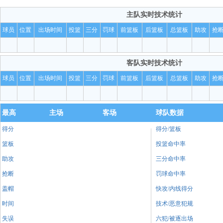
胜！！送给公牛3连败！！
主队
实时技术统计
公牛发球出来，不打了！！
大可
球员
位置
出场时间
投篮
三分
罚球
前篮板
后篮板
总篮板
助攻
抢
还留下了，2.1秒！！
大可
耗完一个24秒！！
大可
客队
实时技术统计
球员
位置
出场时间
投篮
三分
罚球
前篮板
后篮板
总篮板
助攻
抢
耗时间了，应该不打了。。。
大可
丹尼尔斯带过来！！
大可
最高
主场
客场
球队数据
24秒！！
大可
得分
得分/篮板
篮板
投篮命中率
助攻
三分命中率
抢断
罚球命中率
盖帽
快攻/内线得分
时间
技术/恶意犯规
失误
六犯/被逐出场