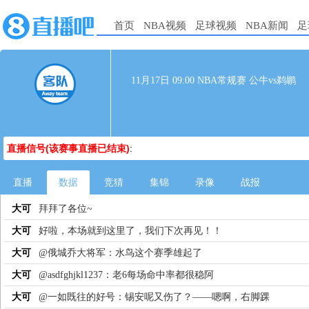
首页
NBA视频
足球视频
NBA新闻
足
11月17日 09:00 NBA常规赛 公牛vs鹈鹕
直播信号(该赛事直播已结束)
:
直播
数据
竞猜
集锦
录像
战报
大可
拜拜了各位~
大可
好啦，本场就到这里了，我们下次再见！！
大可
@俄城乔大将军：水鸟这个赛季雄起了
大可
@asdfghjkl1237：老6每场命中率都很稳阿
大可
@一如既往的好号：锡安呢又伤了？——嗯啊，右脚踝