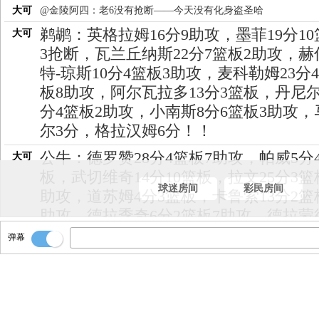
大可
@金陵阿四：老6没有抢断——今天没有化身盗圣哈
鹈鹕：英格拉姆16分9助攻，墨菲19分10
大可
3抢断，瓦兰丘纳斯22分7篮板2助攻，赫
特-琼斯10分4篮板3助攻，麦科勒姆23分
板8助攻，阿尔瓦拉多13分3篮板，丹尼尔
分4篮板2助攻，小南斯8分6篮板3助攻，
尔3分，格拉汉姆6分！！
公牛：德罗赞28分4篮板7助攻，帕威5分
大可
板，武切维奇14分10篮板，拉文25分3篮
球迷房间
彩民房间
助攻，道苏姆4分3篮板，卡鲁索13分2篮
助攻，德拉季奇6分2篮板7助攻，德拉蒙
分4篮板，贾旺特-格林3分4篮板，布拉德
弹幕
分，达伦-特里1分！！
看看数据！！
大可
全场结束，鹈鹕124-110大胜公牛豪取3连
大可