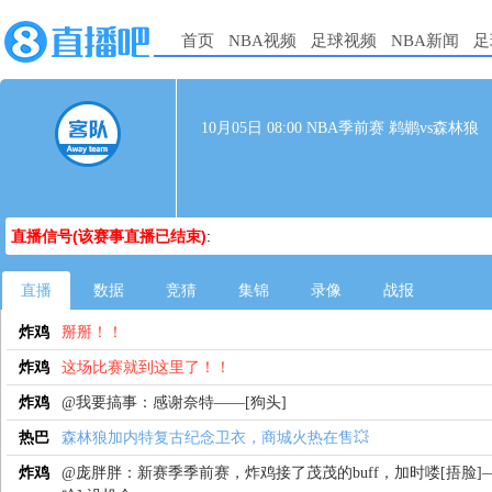
首页
NBA视频
足球视频
NBA新闻
足
10月05日 08:00 NBA季前赛 鹈鹕vs森林狼
直播信号(该赛事直播已结束)
:
直播
数据
竞猜
集锦
录像
战报
炸鸡
掰掰！！
炸鸡
这场比赛就到这里了！！
炸鸡
@我要搞事：感谢奈特——[狗头]
热巴
森林狼加内特复古纪念卫衣，商城火热在售💥
炸鸡
@庞胖胖：新赛季季前赛，炸鸡接了茂茂的buff，加时喽[捂脸]