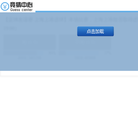
【足球友谊赛 上海上港进球】本场比赛，上海上港能否取得进球
19:00）
能
(
1.9
)
不能
(
1.9
)
83%
17%
499
次
340129
$
100
次
49380
$