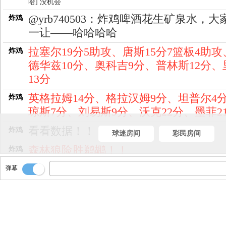
哈] 没机会
@yrb740503：炸鸡啤酒花生矿泉水，大
炸鸡
一让——哈哈哈哈
拉塞尔19分5助攻、唐斯15分7篮板4助攻
炸鸡
德华兹10分、奥科吉9分、普林斯12分、
13分
英格拉姆14分、格拉汉姆9分、坦普尔4
炸鸡
琼斯7分、刘易斯9分、沃克22分、墨菲2
看看数据！！
炸鸡
球迷房间
彩民房间
森林狼险胜鹈鹕！！
炸鸡
弹幕