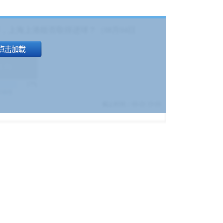
，上海上港能否取得进球？（08月04日
1.9
)
17%
9380
$
截止时间：
08-01 19:00