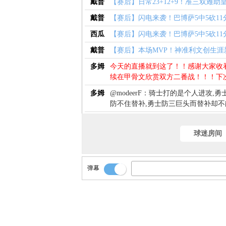
戴普
【赛后】日常23+12+9！准三双难助
戴普
【赛后】闪电来袭！巴博萨5中5砍11
西瓜
【赛后】闪电来袭！巴博萨5中5砍11
戴普
【赛后】本场MVP！神准利文创生涯
多姆
今天的直播就到这了！！感谢大家收
续在甲骨文欣赏双方二番战！！！下
多姆
@modeerF：骑士打的是个人进攻,
防不住替补,勇士防三巨头而替补却
多姆
@WP_jqKG：李玟把从维特斯那
雷霆天赋太好！！！
球迷房间
多姆
@笑着走着混着：虽然支持骑士但是
球也不冤!下场希望骑士替补们也能给
弹幕