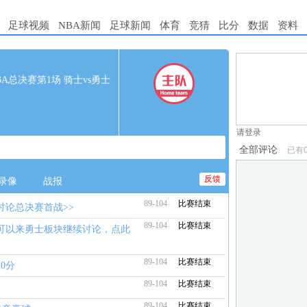
足球视频
NBA新闻
足球新闻
体育
竞猜
比分
数据
资料
1.电脑端新用
0 NBA总决赛第1场 骑士vs勇士
2.发言请遵守国
3.禁止发布任
请登录
全部评论
已有
反馈
录像
战报
89-104
比赛结束
讨论总决赛首战>>
89-104
比赛结束
迷可以来勇士板块继续讨论，点此
89-104
比赛结束
0分
89-104
比赛结束
89-104
比赛结束