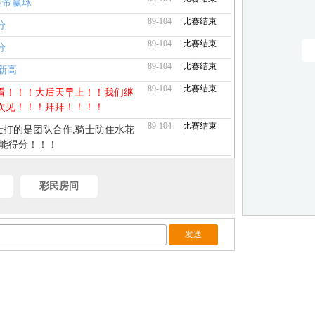
皇帝赢球
89-104
比赛结束
分
89-104
比赛结束
分
89-104
比赛结束
新高
89-104
比赛结束
看！！！大后天早上！！我们继
次见！！！拜拜！！！！
89-104
比赛结束
勇士打的是团队合作,骑士防住水花
不能得分！！！
89-104
比赛结束
里丢的面儿都在骑士这找回来了——
彩民房间
89-104
比赛结束
勇士队替补打的真是很好骑士输
点力!！！！