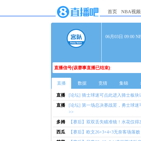
首页
NBA视频
06月03日 09:0
直播信号(该赛事直播已结束)
:
直播
数据
竞猜
集锦
直播
[论坛] 骑士球迷可点此进入骑士板块
直播
[论坛] 第一场总决赛战罢，勇士球
>>
多姆
【赛后】双双丢失瞄准镜！水花仅得2
西瓜
【赛后】欧文26+3+4+3无奈客场落败