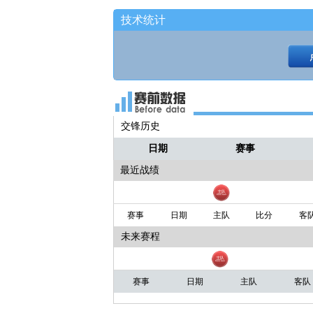
技术统计
交锋历史
日期
赛事
最近战绩
赛事
日期
主队
比分
客
未来赛程
赛事
日期
主队
客队