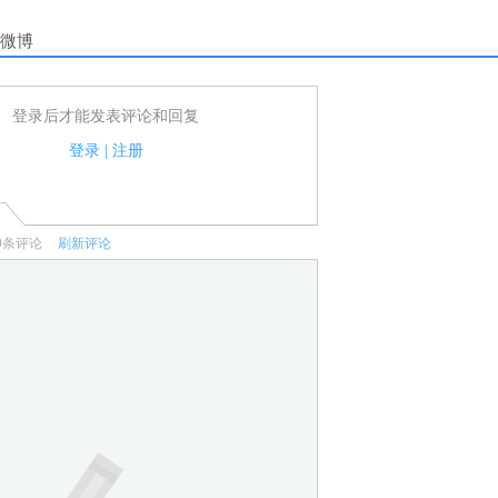
微博
登录后才能发表评论和回复
户可以发表评论了！
家法律法规.
登录
|
注册
何宣传、广告、侮辱攻击他人、刷屏等信息.
0
条评论
刷新评论