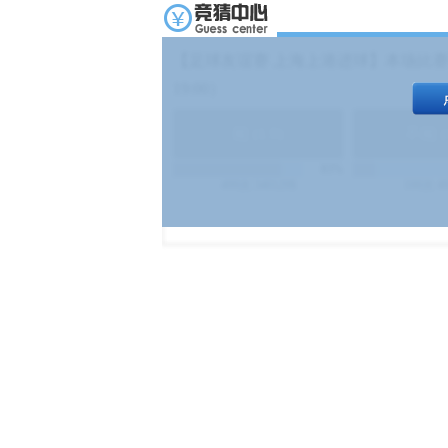
【足球友谊赛 上海上港进球】本场比赛
19:00）
能
(
1.9
)
不能
(
83%
499
次
340129
$
100
次
4